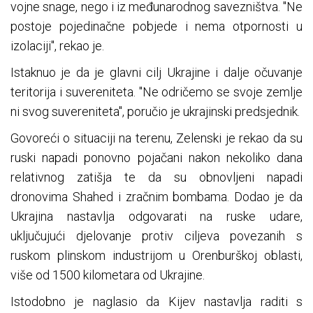
vojne snage, nego i iz međunarodnog savezništva. "Ne
postoje pojedinačne pobjede i nema otpornosti u
izolaciji", rekao je.
Istaknuo je da je glavni cilj Ukrajine i dalje očuvanje
teritorija i suvereniteta. "Ne odričemo se svoje zemlje
ni svog suvereniteta", poručio je ukrajinski predsjednik.
Govoreći o situaciji na terenu, Zelenski je rekao da su
ruski napadi ponovno pojačani nakon nekoliko dana
relativnog zatišja te da su obnovljeni napadi
dronovima Shahed i zračnim bombama. Dodao je da
Ukrajina nastavlja odgovarati na ruske udare,
uključujući djelovanje protiv ciljeva povezanih s
ruskom plinskom industrijom u Orenburškoj oblasti,
više od 1500 kilometara od Ukrajine.
Istodobno je naglasio da Kijev nastavlja raditi s