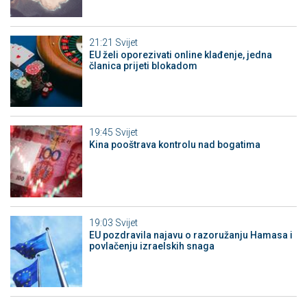
21:21
Svijet
EU želi oporezivati online klađenje, jedna
članica prijeti blokadom
19:45
Svijet
Kina pooštrava kontrolu nad bogatima
19:03
Svijet
EU pozdravila najavu o razoružanju Hamasa i
povlačenju izraelskih snaga