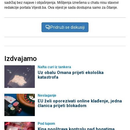
sadržaj bez najave i objašnjenja. Mišljenja iznešena u chatu nisu stavovi
redakcije portala Vijesti.ba. Ova vijest je sada dostupna samo za čitanje.
Pridruži se diskusiji
Izdvajamo
Nafta curi iz tankera
Uz obalu Omana prijeti ekološka
katastrofa
Neslaganje
EU želi oporezivati online klađenje, jedna
članica prijeti blokadom
Pod lupom
Kina pooštrava kontrolu nad bogatima