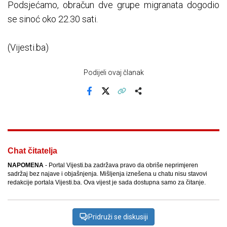
Podsjećamo, obračun dve grupe migranata dogodio
se sinoć oko 22.30 sati.
(Vijesti.ba)
Podijeli ovaj članak
Facebook
X
Kopiraj link
Više
Chat čitatelja
NAPOMENA
- Portal Vijesti.ba zadržava pravo da obriše neprimjeren
sadržaj bez najave i objašnjenja. Mišljenja iznešena u chatu nisu stavovi
redakcije portala Vijesti.ba. Ova vijest je sada dostupna samo za čitanje.
Pridruži se diskusiji