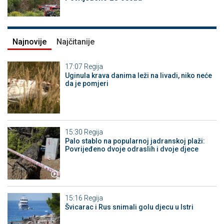
Najnovije
Najčitanije
17:07
Regija
Uginula krava danima leži na livadi, niko neće
da je pomjeri
15:30
Regija
Palo stablo na popularnoj jadranskoj plaži:
Povrijeđeno dvoje odraslih i dvoje djece
15:16
Regija
Švicarac i Rus snimali golu djecu u Istri