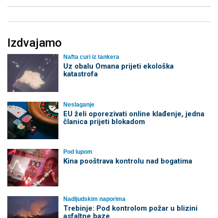
Izdvajamo
Nafta curi iz tankera
Uz obalu Omana prijeti ekološka
katastrofa
Neslaganje
EU želi oporezivati online klađenje, jedna
članica prijeti blokadom
Pod lupom
Kina pooštrava kontrolu nad bogatima
Nadljudskim naporima
Trebinje: Pod kontrolom požar u blizini
asfaltne baze