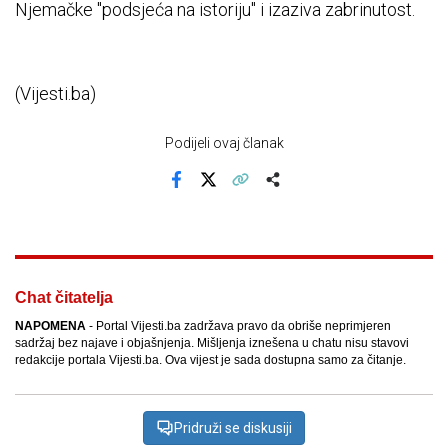
Njemačke "podsjeća na istoriju" i izaziva zabrinutost.
(Vijesti.ba)
Podijeli ovaj članak
Facebook
X
Kopiraj link
Više
Chat čitatelja
NAPOMENA
- Portal Vijesti.ba zadržava pravo da obriše neprimjeren
sadržaj bez najave i objašnjenja. Mišljenja iznešena u chatu nisu stavovi
redakcije portala Vijesti.ba. Ova vijest je sada dostupna samo za čitanje.
Pridruži se diskusiji