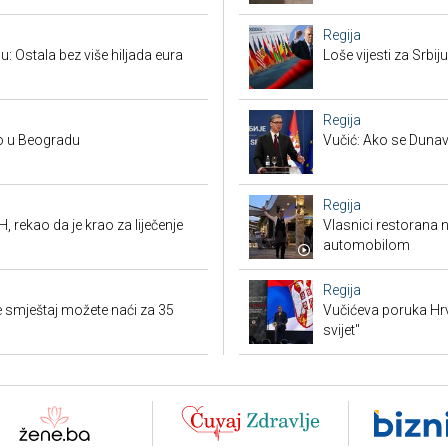
Regija
u: Ostala bez više hiljada eura
Loše vijesti za Srb
Regija
no u Beogradu
Vučić: Ako se Dunav
Regija
, rekao da je krao za liječenje
Vlasnici restorana 
automobilom
Regija
 smještaj možete naći za 35
Vučićeva poruka Hrvat
svijet"