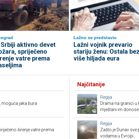
eograd
Lažno se predstavio
 Srbiji aktivno devet
Lažni vojnik prevario
ožara, spriječeno
stariju ženu: Ostala be
irenje vatre prema
više hiljada eura
aseljima
Najčitanije
Regija
, moguća jaka bura
Drama na granici u 
mještani im donose
Regija
priječeno širenje vatre prema
Zašto je Dunav sve p
vodama u Evropi