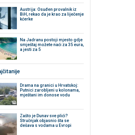
Austrija: Osuđen provalnik iz
BiH, rekao da je krao za liječenje
kćerke
Na Jadranu postoji mjesto gdje
smještaj možete naći za 35 eura,
a jesti za 5
jčitanije
Drama na granici u Hrvatskoj:
Putnici zarobljeni u kolonama,
mještani im donose vodu
Zašto je Dunav sve plići?
Stručnjak objasnio šta se
dešava s vodama u Evropi