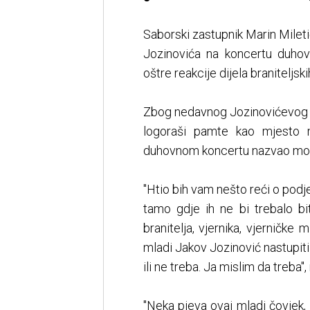
Saborski zastupnik Marin Milet
Jozinovića na koncertu duhov
oštre reakcije dijela braniteljsk
Zbog nedavnog Jozinovićevog k
logoraši pamte kao mjesto m
duhovnom koncertu nazvao mora
"Htio bih vam nešto reći o podj
tamo gdje ih ne bi trebalo biti
branitelja, vjernika, vjerničke m
mladi Jakov Jozinović nastupit
ili ne treba. Ja mislim da treba",
"Neka pjeva ovaj mladi čovjek