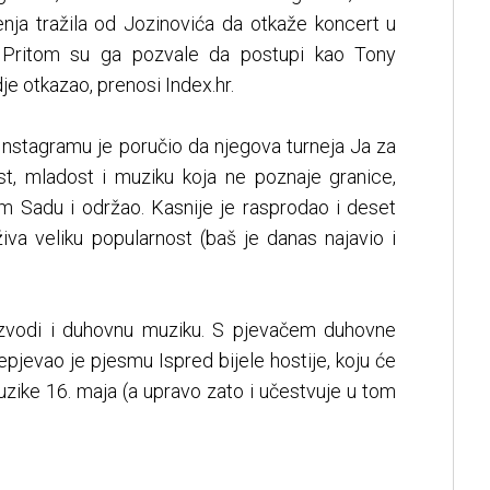
enja tražila od Jozinovića da otkaže koncert u
 Pritom su ga pozvale da postupi kao Tony
dje otkazao, prenosi Index.hr.
 Instagramu je poručio da njegova turneja Ja za
ost, mladost i muziku koja ne poznaje granice,
 Sadu i održao. Kasnije je rasprodao i deset
iva veliku popularnost (baš je danas najavio i
 izvodi i duhovnu muziku. S pjevačem duhovne
jevao je pjesmu Ispred bijele hostije, koju će
zike 16. maja (a upravo zato i učestvuje u tom