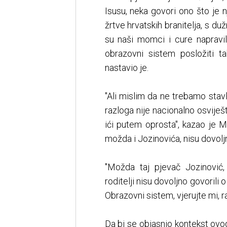
Isusu, neka govori ono što je n
žrtve hrvatskih branitelja, s d
su naši momci i cure napravi
obrazovni sistem posložiti t
nastavio je.
"Ali mislim da ne trebamo stavl
razloga nije nacionalno osvij
ići putem oprosta", kazao je M
možda i Jozinovića, nisu dovolj
"Možda taj pjevač Jozinović
roditelji nisu dovoljno govorili 
Obrazovni sistem, vjerujte mi, 
Da bi se objasnio kontekst ovog