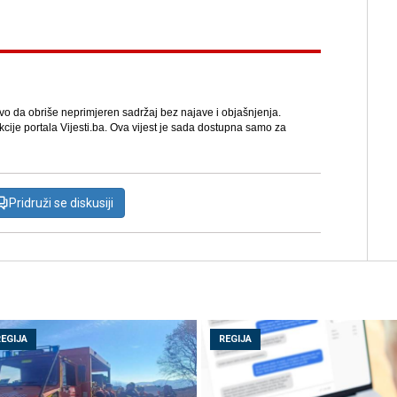
avo da obriše neprimjeren sadržaj bez najave i objašnjenja.
kcije portala Vijesti.ba. Ova vijest je sada dostupna samo za
Pridruži se diskusiji
REGIJA
REGIJA