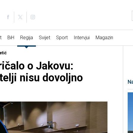
t
BiH
Regija
Svijet
Sport
Intervjui
Magazin
etić
ričalo o Jakovu:
elji nisu dovoljno
Na