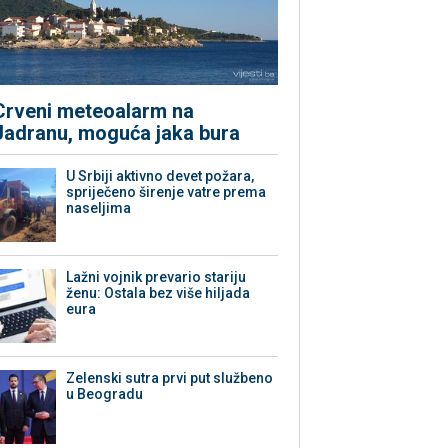
Crveni meteoalarm na
Jadranu, moguća jaka bura
U Srbiji aktivno devet požara,
spriječeno širenje vatre prema
naseljima
Lažni vojnik prevario stariju
ženu: Ostala bez više hiljada
eura
Zelenski sutra prvi put službeno
u Beogradu