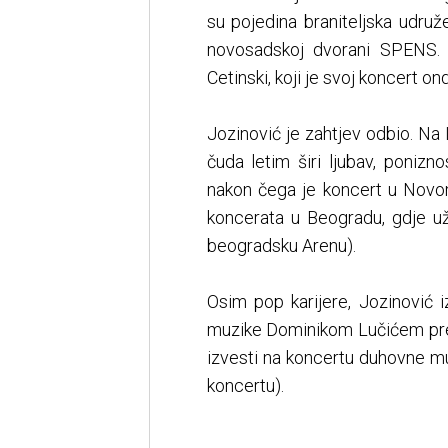
su pojedina braniteljska udruž
novosadskoj dvorani SPENS.
Cetinski, koji je svoj koncert on
Jozinović je zahtjev odbio. Na
čuda letim širi ljubav, ponizn
nakon čega je koncert u Novom
koncerata u Beogradu, gdje už
beogradsku Arenu).
Osim pop karijere, Jozinović
muzike Dominikom Lučićem prep
izvesti na koncertu duhovne mu
koncertu).