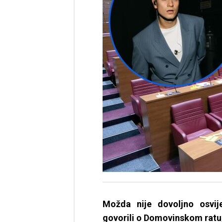
Možda nije dovoljno osvij
govorili o Domovinskom ratu, o