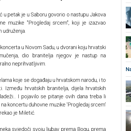
ić u petak je u Saboru govorio o nastupu Jakova
ne muzike "Progledaj srcem", koji je izazvao
ih udruženja.
oncerta u Novom Sadu, u dvorani koju hrvatski
učenja, dio branitelja njegov je nastup na
lno neprihvatljivim.
Na
elama koje se događaju u hrvatskom narodu, i to
. Između hrvatskih branitelja, dijela hrvatskih
ladeži... I pojavilo se pitanje ovih dana treba li
i na koncertu duhovne muzike 'Progledaj srcem'
 rekao je Miletić.
, neka svjedoči svoju ljubav prema Bogu, prema