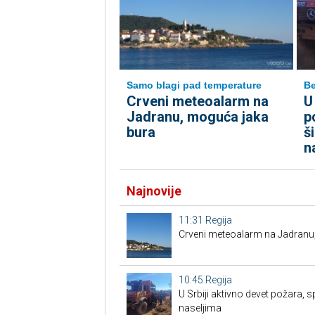
Samo blagi pad temperature
B
Crveni meteoalarm na
U
Jadranu, moguća jaka
p
bura
š
n
Najnovije
11:31
Regija
Crveni meteoalarm na Jadranu
10:45
Regija
U Srbiji aktivno devet požara, s
naseljima