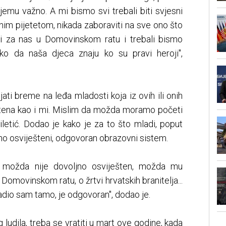
jemu važno. A mi bismo svi trebali biti svjesni
užnim pijetetom, nikada zaboraviti na sve ono što
li za nas u Domovinskom ratu i trebali bismo
ako da naša djeca znaju ko su pravi heroji",
jati breme na leđa mladosti koja iz ovih ili onih
eštena kao i mi. Mislim da možda moramo početi
iletić. Dodao je kako je za to što mladi, poput
no osviješteni, odgovoran obrazovni sistem.
, možda nije dovoljno osviješten, možda mu
o Domovinskom ratu, o žrtvi hrvatskih branitelja...
radio sam tamo, je odgovoran", dodao je.
 ludila, treba se vratiti u mart ove godine, kada