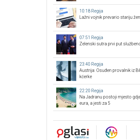
10:18
Regija
Lažni vojnik prevario stariju žen
07:51
Regija
Zelenski sutra prvi put službe
23:40
Regija
Austrija: Osuđen provalnik iz BiH
kćerke
22:20
Regija
Na Jadranu postoji mjesto gdje
eura, a jesti za 5