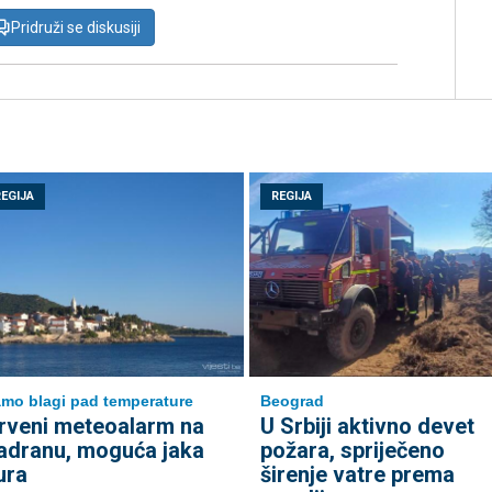
Pridruži se diskusiji
REGIJA
REGIJA
mo blagi pad temperature
Beograd
rveni meteoalarm na
U Srbiji aktivno devet
adranu, moguća jaka
požara, spriječeno
ura
širenje vatre prema