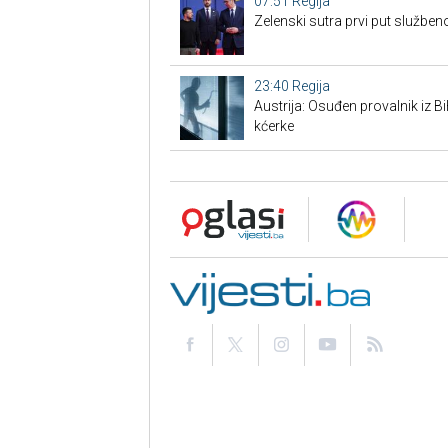
07:51
Regija
Zelenski sutra prvi put službe
23:40
Regija
Austrija: Osuđen provalnik iz BiH
kćerke