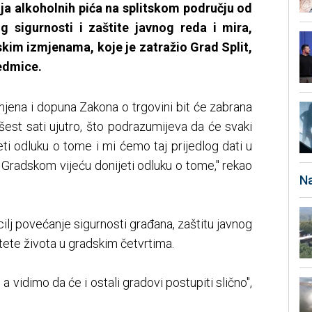
ja alkoholnih pića na splitskom području od
g sigurnosti i zaštite javnog reda i mira,
skim izmjenama, koje je zatražio Grad Split,
sedmice.
jena i dopuna Zakona o trgovini bit će zabrana
šest sati ujutro, što podrazumijeva da će svaki
eti odluku o tome i mi ćemo taj prijedlog dati u
 Gradskom vijeću donijeti odluku o tome," rekao
Na
.
ilj povećanje sigurnosti građana, zaštitu javnog
itete života u gradskim četvrtima.
t, a vidimo da će i ostali gradovi postupiti slično",