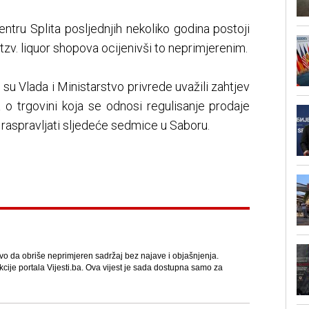
ntru Splita posljednjih nekoliko godina postoji
tzv. liquor shopova ocijenivši to neprimjerenim.
 su Vlada i Ministarstvo privrede uvažili zahtjev
 o trgovini koja se odnosi regulisanje prodaje
e raspravljati sljedeće sedmice u Saboru.
avo da obriše neprimjeren sadržaj bez najave i objašnjenja.
kcije portala Vijesti.ba. Ova vijest je sada dostupna samo za