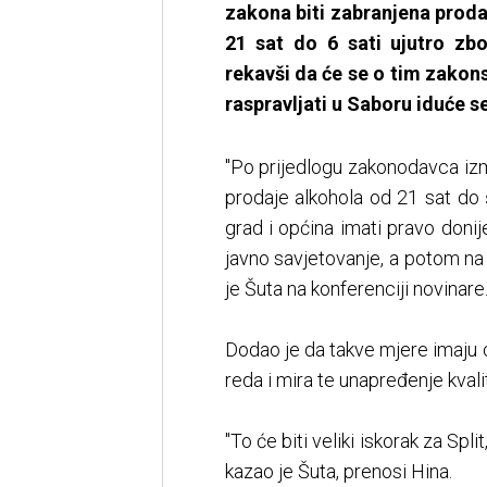
zakona biti zabranjena proda
21 sat do 6 sati ujutro zbo
rekavši da će se o tim zakon
raspravljati u Saboru iduće 
"Po prijedlogu zakonodavca izm
prodaje alkohola od 21 sat do 
grad i općina imati pravo donij
javno savjetovanje, a potom na
je Šuta na konferenciji novinare
Dodao je da takve mjere imaju c
reda i mira te unapređenje kval
"To će biti veliki iskorak za Spli
kazao je Šuta, prenosi Hina.