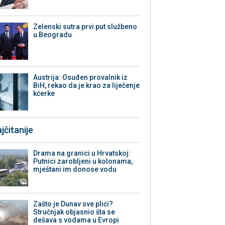
Zelenski sutra prvi put službeno
u Beogradu
Austrija: Osuđen provalnik iz
BiH, rekao da je krao za liječenje
kćerke
jčitanije
Drama na granici u Hrvatskoj:
Putnici zarobljeni u kolonama,
mještani im donose vodu
Zašto je Dunav sve plići?
Stručnjak objasnio šta se
dešava s vodama u Evropi