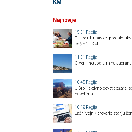
KM
Najnovije
15:31
Regija
Pijace u Hrvatskoj postale luk
košta 20 KM
11:31
Regija
Crveni meteoalarm na Jadranu
10:45
Regija
U Srbiji aktivno devet požara, s
naseljima
10:18
Regija
Lažni vojnik prevario stariju žen