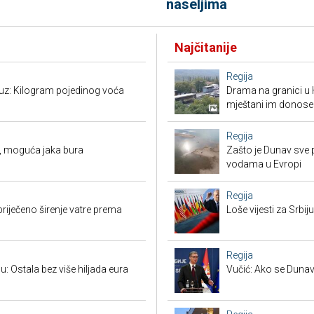
naseljima
Najčitanije
Regija
suz: Kilogram pojedinog voća
Drama na granici u 
mještani im donose
Regija
, moguća jaka bura
Zašto je Dunav sve p
vodama u Evropi
Regija
priječeno širenje vatre prema
Loše vijesti za Srb
Regija
u: Ostala bez više hiljada eura
Vučić: Ako se Dunav