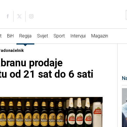
t
BiH
Regija
Svijet
Sport
Intervjui
Magazin
gradonačelnik
abranu prodaje
tu od 21 sat do 6 sati
Na