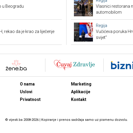
Regija
no u Beogradu
Vlasnici restorana 
automobilom
Regija
, rekao da je krao za liječenje
Vučićeva poruka Hrvat
svijet"
O nama
Marketing
Uslovi
Aplikacije
Privatnost
Kontakt
© vijesti.ba 2008-2026 | Kopiranje i prenos sadržaja samo uz pismenu dozvolu.