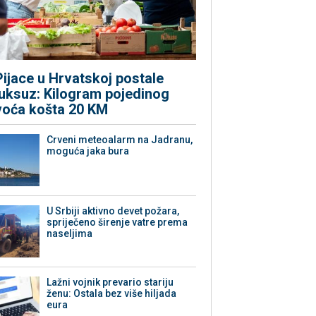
Pijace u Hrvatskoj postale
luksuz: Kilogram pojedinog
voća košta 20 KM
Crveni meteoalarm na Jadranu,
moguća jaka bura
U Srbiji aktivno devet požara,
spriječeno širenje vatre prema
naseljima
Lažni vojnik prevario stariju
ženu: Ostala bez više hiljada
eura