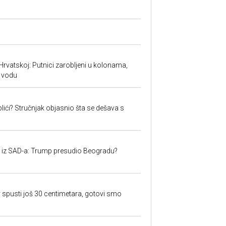
Hrvatskoj: Putnici zarobljeni u kolonama,
 vodu
lići? Stručnjak objasnio šta se dešava s
iju iz SAD-a: Trump presudio Beogradu?
 spusti još 30 centimetara, gotovi smo