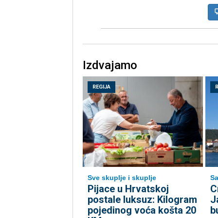
Izdvajamo
REGIJA
Sve skuplje i skuplje
Sa
Pijace u Hrvatskoj
C
postale luksuz: Kilogram
J
pojedinog voća košta 20
b