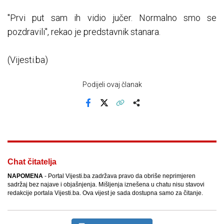
"Prvi put sam ih vidio jučer. Normalno smo se
pozdravili", rekao je predstavnik stanara.
(Vijesti.ba)
Podijeli ovaj članak
Facebook
X
Kopiraj link
Više
Chat čitatelja
NAPOMENA
- Portal Vijesti.ba zadržava pravo da obriše neprimjeren
sadržaj bez najave i objašnjenja. Mišljenja iznešena u chatu nisu stavovi
redakcije portala Vijesti.ba. Ova vijest je sada dostupna samo za čitanje.