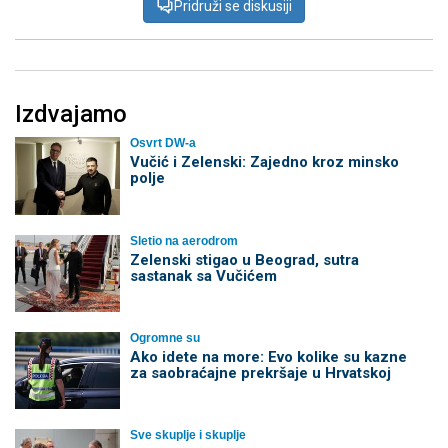
Pridruži se diskusiji
Izdvajamo
Osvrt DW-a
Vučić i Zelenski: Zajedno kroz minsko
polje
Sletio na aerodrom
Zelenski stigao u Beograd, sutra
sastanak sa Vučićem
Ogromne su
Ako idete na more: Evo kolike su kazne
za saobraćajne prekršaje u Hrvatskoj
Sve skuplje i skuplje