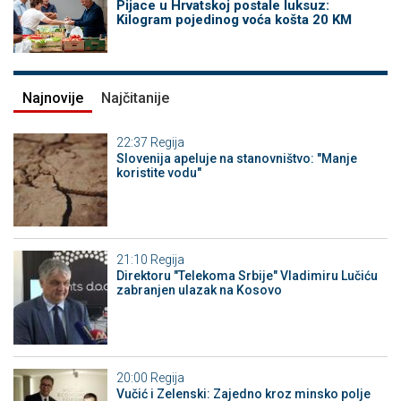
Pijace u Hrvatskoj postale luksuz:
Kilogram pojedinog voća košta 20 KM
Najnovije
Najčitanije
22:37
Regija
Slovenija apeluje na stanovništvo: "Manje
koristite vodu"
21:10
Regija
Direktoru "Telekoma Srbije" Vladimiru Lučiću
zabranjen ulazak na Kosovo
20:00
Regija
Vučić i Zelenski: Zajedno kroz minsko polje