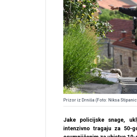
Prizor iz Drniša (Foto: Niksa Stipanic
Jake policijske snage, uklj
intenzivno tragaju za 50-g
osumnjičenim za ubistvo 19-g