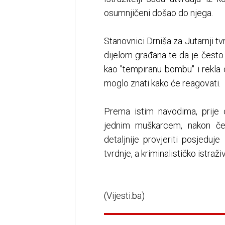
osumnjičeni došao do njega.
Stanovnici Drniša za Jutarnji t
dijelom građana te da je često
kao "tempiranu bombu" i rekla d
moglo znati kako će reagovati.
Prema istim navodima, prije
jednim muškarcem, nakon čeg
detaljnije provjeriti posjeduje
tvrdnje, a kriminalističko istraž
(Vijesti.ba)