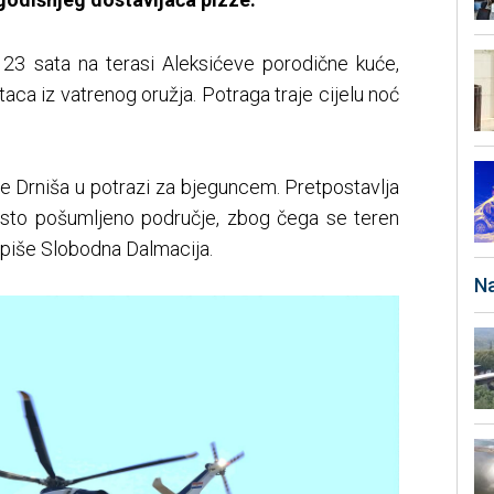
 23 sata na terasi Aleksićeve porodične kuće,
itaca iz vatrenog oružja. Potraga traje cijelu noć
učje Drniša u potrazi za bjeguncem. Pretpostavlja
usto pošumljeno područje, zbog čega se teren
 piše Slobodna Dalmacija.
Na