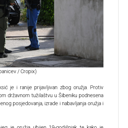
ipanicev / Cropix)
ić je i ranije prijavljivan zbog oružja. Protiv
kom državnom tužilaštvu u Šibeniku podnesena
nog posjedovanja, izrade i nabavljanja oružja i
kojeg je oružja ubijen 19-godišnjak te kako je