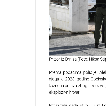
Prizor iz Drniša (Foto: Niksa St
Prema podacima policije, Aleks
njega je 2023. godine Općins
kaznena prijava zbog nedozvolje
eksplozivnih tvari.
Istražitelji sada utvrđuju iz 