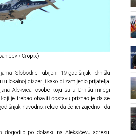
ipanicev / Cropix)
ama Slobodne, ubijeni 19-godišnjak, drniški
u lokalnoj pizzeriji kako bi zamijenio prijatelja.
ijana Aleksića, osobe koju su u Drnišu mnogi
 koji je trebao obaviti dostavu priznao je da se
9-godišnjak, navodno, rekao da će ići zajedno i da
o dogodilo po dolasku na Aleksićevu adresu.