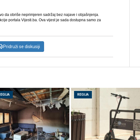
avo da obriše neprimjeren sadržaj bez najave i objašnjenja.
kcije portala Vijesti.ba. Ova vijest je sada dostupna samo za
Pridruži se diskusiji
REGIJA
REGIJA