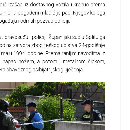
adić izašao iz dostavnog vozila i krenuo prema
su hici, a pogođeni mladić je pao. Njegov kolega
ogađaja i odmah pozvao policiju.
at pravosuđu i policiji. Županijski sud u Splitu ga
godina zatvora zbog teškog ubistva 24-godišnje
u maju 1994. godine. Prema ranijim navodima iz
je napao nožem, a potom i metalnom šipkom,
ra obaveznog psihijatrijskog liječenja.