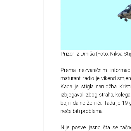
Prizor iz Drniša (Foto: Niksa St
Prema nezvaničnim informacij
maturant, radio je vikend smjenu 
Kada je stigla narudžba Krist
izbjegavali zbog straha, kolega
boji i da ne želi ići. Tada je 1
neće biti problema.
Nije posve jasno šta se tačn