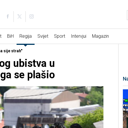
t
BiH
Regija
Svijet
Sport
Intervjui
Magazin
 sije strah"
nog ubistva u
ga se plašio
Na