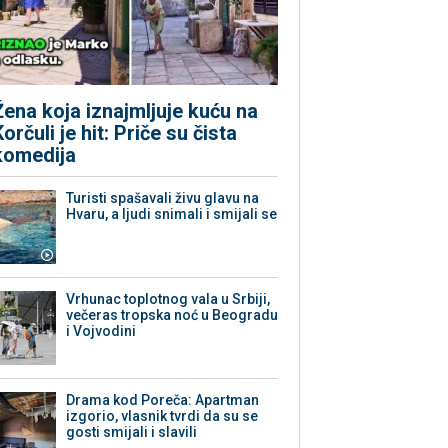
Žena koja iznajmljuje kuću na
Korčuli je hit: Priče su čista
komedija
Turisti spašavali živu glavu na
Hvaru, a ljudi snimali i smijali se
Vrhunac toplotnog vala u Srbiji,
večeras tropska noć u Beogradu
i Vojvodini
Drama kod Poreča: Apartman
izgorio, vlasnik tvrdi da su se
gosti smijali i slavili