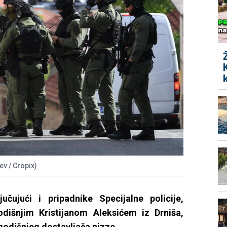
ev / Cropix)
učujući i pripadnike Specijalne policije,
odišnjim Kristijanom Aleksićem iz Drniša,
odišnjeg dostavljača pizze.