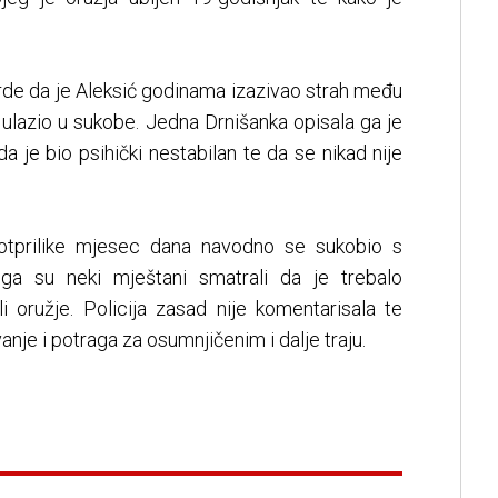
vrde da je Aleksić godinama izazivao strah među
 ulazio u sukobe. Jedna Drnišanka opisala ga je
a je bio psihički nestabilan te da se nikad nije
 otprilike mjesec dana navodno se sukobio s
a su neki mještani smatrali da je trebalo
 li oružje. Policija zasad nije komentarisala te
ivanje i potraga za osumnjičenim i dalje traju.