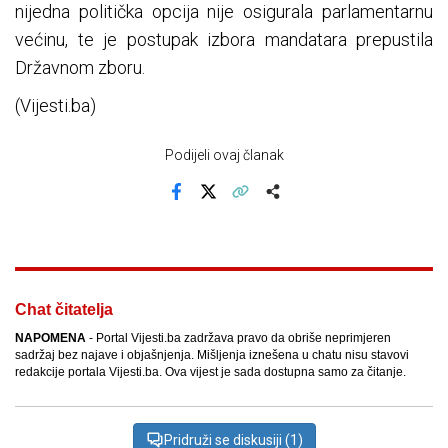
nijedna politička opcija nije osigurala parlamentarnu
većinu, te je postupak izbora mandatara prepustila
Državnom zboru.
(Vijesti.ba)
Podijeli ovaj članak
Facebook
X
Kopiraj link
Više
Chat čitatelja
NAPOMENA
- Portal Vijesti.ba zadržava pravo da obriše neprimjeren
sadržaj bez najave i objašnjenja. Mišljenja iznešena u chatu nisu stavovi
redakcije portala Vijesti.ba. Ova vijest je sada dostupna samo za čitanje.
Pridruži se diskusiji (1)