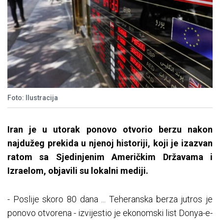
Foto: Ilustracija
Iran je u utorak ponovo otvorio berzu nakon
najdužeg prekida u njenoj historiji, koji je izazvan
ratom sa Sjedinjenim Američkim Državama i
Izraelom, objavili su lokalni mediji.
- Poslije skoro 80 dana ... Teheranska berza jutros je
ponovo otvorena - izvijestio je ekonomski list Donya-e-