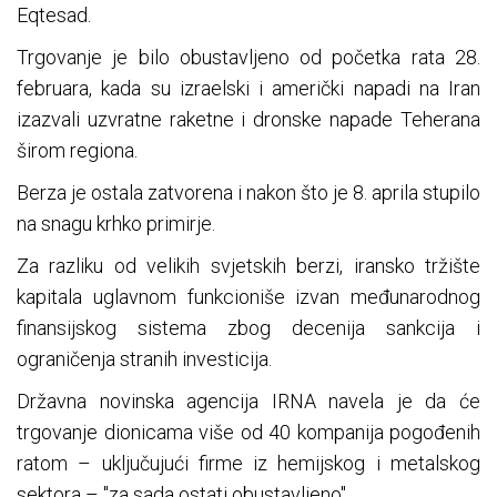
Eqtesad.
Trgovanje je bilo obustavljeno od početka rata 28.
februara, kada su izraelski i američki napadi na Iran
izazvali uzvratne raketne i dronske napade Teherana
širom regiona.
Berza je ostala zatvorena i nakon što je 8. aprila stupilo
na snagu krhko primirje.
Za razliku od velikih svjetskih berzi, iransko tržište
kapitala uglavnom funkcioniše izvan međunarodnog
finansijskog sistema zbog decenija sankcija i
ograničenja stranih investicija.
Državna novinska agencija IRNA navela je da će
trgovanje dionicama više od 40 kompanija pogođenih
ratom – uključujući firme iz hemijskog i metalskog
sektora – "za sada ostati obustavljeno".