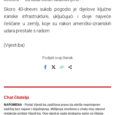
Skoro 40-dnevni sukob pogodio je dijelove ključne
iranske infrastrukture, uključujući i dvije najveće
čeličane u zemlji, koje su nakon američko-izraelskih
udara prestale s radom.
(Vijesti.ba)
Podijeli ovaj članak
Facebook
X
Kopiraj link
Više
Chat čitatelja
NAPOMENA
- Portal Vijesti.ba zadržava pravo da obriše neprimjeren
sadržaj bez najave i objašnjenja. Mišljenja iznešena u chatu nisu stavovi
redakcije portala Vijesti.ba. Ova vijest je sada dostupna samo za čitanje.