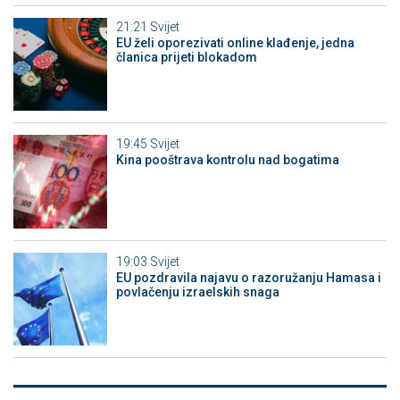
21:21
Svijet
EU želi oporezivati online klađenje, jedna
članica prijeti blokadom
19:45
Svijet
Kina pooštrava kontrolu nad bogatima
19:03
Svijet
EU pozdravila najavu o razoružanju Hamasa i
povlačenju izraelskih snaga