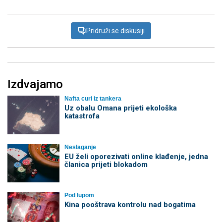
Pridruži se diskusiji
Izdvajamo
Nafta curi iz tankera
Uz obalu Omana prijeti ekološka
katastrofa
Neslaganje
EU želi oporezivati online klađenje, jedna
članica prijeti blokadom
Pod lupom
Kina pooštrava kontrolu nad bogatima