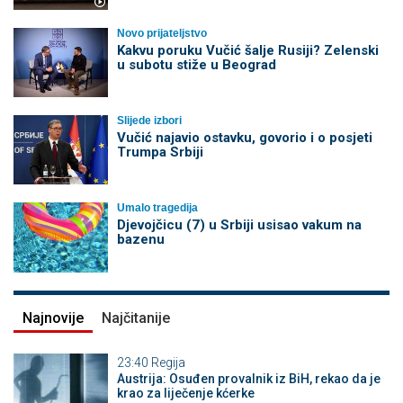
Novo prijateljstvo
Kakvu poruku Vučić šalje Rusiji? Zelenski
u subotu stiže u Beograd
Slijede izbori
Vučić najavio ostavku, govorio i o posjeti
Trumpa Srbiji
Umalo tragedija
Djevojčicu (7) u Srbiji usisao vakum na
bazenu
Najnovije
Najčitanije
23:40
Regija
Austrija: Osuđen provalnik iz BiH, rekao da je
krao za liječenje kćerke