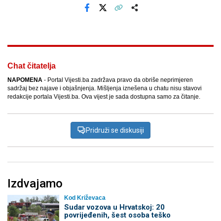
Facebook
X
Kopiraj link
Više
Chat čitatelja
NAPOMENA
- Portal Vijesti.ba zadržava pravo da obriše neprimjeren
sadržaj bez najave i objašnjenja. Mišljenja iznešena u chatu nisu stavovi
redakcije portala Vijesti.ba. Ova vijest je sada dostupna samo za čitanje.
Pridruži se diskusiji
Izdvajamo
Kod Križevaca
Sudar vozova u Hrvatskoj: 20
povrijeđenih, šest osoba teško