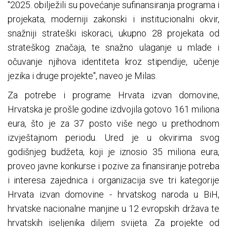
"2025. obilježili su povećanje sufinansiranja programa i
projekata, moderniji zakonski i institucionalni okvir,
snažniji strateški iskoraci, ukupno 28 projekata od
strateškog značaja, te snažno ulaganje u mlade i
očuvanje njihova identiteta kroz stipendije, učenje
jezika i druge projekte", naveo je Milas.
Za potrebe i programe Hrvata izvan domovine,
Hrvatska je prošle godine izdvojila gotovo 161 miliona
eura, što je za 37 posto više nego u prethodnom
izvještajnom periodu. Ured je u okvirima svog
godišnjeg budžeta, koji je iznosio 35 miliona eura,
proveo javne konkurse i pozive za finansiranje potreba
i interesa zajednica i organizacija sve tri kategorije
Hrvata izvan domovine - hrvatskog naroda u BiH,
hrvatske nacionalne manjine u 12 evropskih država te
hrvatskih iseljenika diljem svijeta. Za projekte od