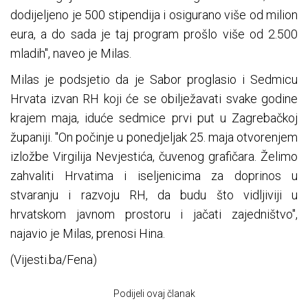
dodijeljeno je 500 stipendija i osigurano više od milion
eura, a do sada je taj program prošlo više od 2.500
mladih", naveo je Milas.
Milas je podsjetio da je Sabor proglasio i Sedmicu
Hrvata izvan RH koji će se obilježavati svake godine
krajem maja, iduće sedmice prvi put u Zagrebačkoj
županiji. "On počinje u ponedjeljak 25. maja otvorenjem
izložbe Virgilija Nevjestića, čuvenog grafičara. Želimo
zahvaliti Hrvatima i iseljenicima za doprinos u
stvaranju i razvoju RH, da budu što vidljiviji u
hrvatskom javnom prostoru i jačati zajedništvo",
najavio je Milas, prenosi Hina.
(Vijesti.ba/Fena)
Podijeli ovaj članak