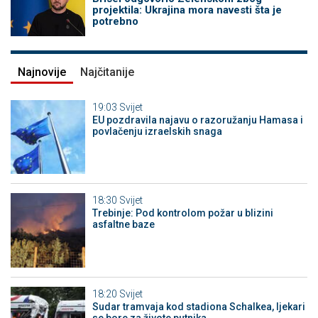
projektila: Ukrajina mora navesti šta je
potrebno
Najnovije
Najčitanije
19:03
Svijet
EU pozdravila najavu o razoružanju Hamasa i
povlačenju izraelskih snaga
18:30
Svijet
Trebinje: Pod kontrolom požar u blizini
asfaltne baze
18:20
Svijet
Sudar tramvaja kod stadiona Schalkea, ljekari
se bore za živote putnika