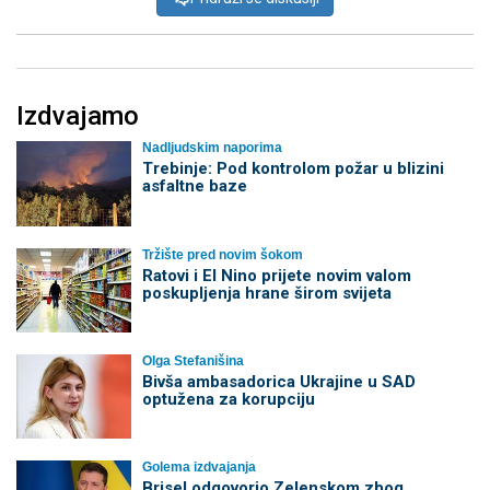
Izdvajamo
Nadljudskim naporima
Trebinje: Pod kontrolom požar u blizini
asfaltne baze
Tržište pred novim šokom
Ratovi i El Nino prijete novim valom
poskupljenja hrane širom svijeta
Olga Stefanišina
Bivša ambasadorica Ukrajine u SAD
optužena za korupciju
Golema izdvajanja
Brisel odgovorio Zelenskom zbog