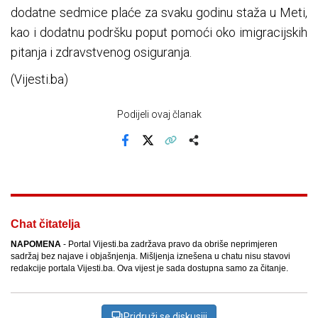
dodatne sedmice plaće za svaku godinu staža u Meti,
kao i dodatnu podršku poput pomoći oko imigracijskih
pitanja i zdravstvenog osiguranja.
(Vijesti.ba)
Podijeli ovaj članak
Facebook
X
Kopiraj link
Više
Chat čitatelja
NAPOMENA
- Portal Vijesti.ba zadržava pravo da obriše neprimjeren
sadržaj bez najave i objašnjenja. Mišljenja iznešena u chatu nisu stavovi
redakcije portala Vijesti.ba. Ova vijest je sada dostupna samo za čitanje.
Pridruži se diskusiji