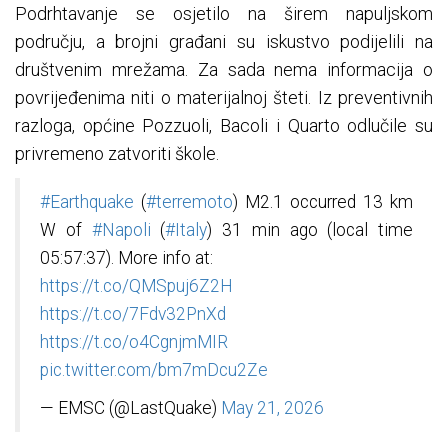
Podrhtavanje se osjetilo na širem napuljskom
području, a brojni građani su iskustvo podijelili na
društvenim mrežama. Za sada nema informacija o
povrijeđenima niti o materijalnoj šteti. Iz preventivnih
razloga, općine Pozzuoli, Bacoli i Quarto odlučile su
privremeno zatvoriti škole.
#Earthquake
(
#terremoto
) M2.1 occurred 13 km
W of
#Napoli
(
#Italy
) 31 min ago (local time
05:57:37). More info at:
https://t.co/QMSpuj6Z2H
https://t.co/7Fdv32PnXd
https://t.co/o4CgnjmMIR
pic.twitter.com/bm7mDcu2Ze
— EMSC (@LastQuake)
May 21, 2026