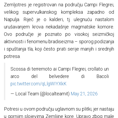
Zemljotres je registrovan na području Campi Flegrei,
velikog supervulkanskog kompleksa zapadno od
Napulja. Riječ je o kalderi, tj. ulegnuću nastalom
urušavanjem krova nekadašnje magmatske komore.
Ovo područje je poznato po visokoj seizmičkoj
aktivnosti i fenomenu bradiseizma – sporog podizanja
i spuštanja tla, koji često prati serije manjih i srednjih
potresa.
Scossa di terremoto ai Campi Flegrei, crollato un
arco del belvedere di Bacoli
pic.twitter.com/qLlgWIYXkK
— Local Team (@localteamit)
May 21, 2026
Potresi u ovom području uglavnom su plitki, jer nastaju
u gornjim slojevima Zemljine kore. Upravo zbog male