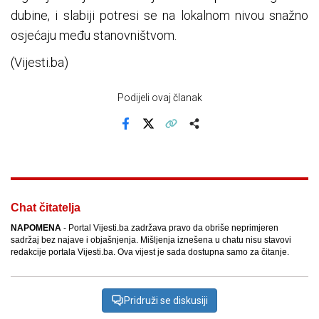
dubine, i slabiji potresi se na lokalnom nivou snažno
osjećaju među stanovništvom.
(Vijesti.ba)
Podijeli ovaj članak
Facebook
X
Kopiraj link
Više
Chat čitatelja
NAPOMENA
- Portal Vijesti.ba zadržava pravo da obriše neprimjeren
sadržaj bez najave i objašnjenja. Mišljenja iznešena u chatu nisu stavovi
redakcije portala Vijesti.ba. Ova vijest je sada dostupna samo za čitanje.
Pridruži se diskusiji