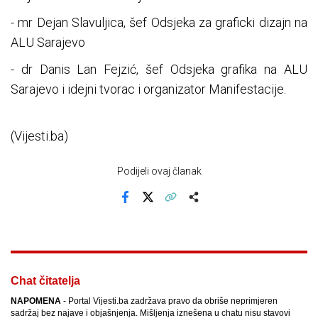
- mr Dejan Slavuljica, šef Odsjeka za graficki dizajn na
ALU Sarajevo
- dr Danis Lan Fejzić, šef Odsjeka grafika na ALU
Sarajevo i idejni tvorac i organizator Manifestacije.
(Vijesti.ba)
Podijeli ovaj članak
Facebook
X
Kopiraj link
Više
Chat čitatelja
NAPOMENA
- Portal Vijesti.ba zadržava pravo da obriše neprimjeren
sadržaj bez najave i objašnjenja. Mišljenja iznešena u chatu nisu stavovi