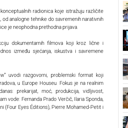
 konceptualnih radionica koje istražuju različite
, od analogne tehnike do savremenih narativnih
onice je neophodna prethodna prijava.
ciju dokumentarnih filmova koji kroz lične i
 odnos između sjećanja, iskustva i savremene
w" uvodi razgovorni, problemski format koji
u radova, u Europe Houseu. Fokus je na realnim
nas: prekarijat, moć, produkcija, vidljivost,
ogram vode: Fernanda Prado Verčič, Ilaria Sponda,
i (Four Eyes Éditions), Pierre Mohamed-Petit i