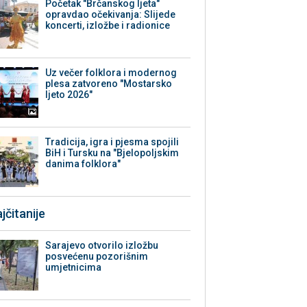
Početak "Brčanskog ljeta"
opravdao očekivanja: Slijede
koncerti, izložbe i radionice
Uz večer folklora i modernog
plesa zatvoreno "Mostarsko
ljeto 2026"
Tradicija, igra i pjesma spojili
BiH i Tursku na "Bjelopoljskim
danima folklora"
jčitanije
Sarajevo otvorilo izložbu
posvećenu pozorišnim
umjetnicima