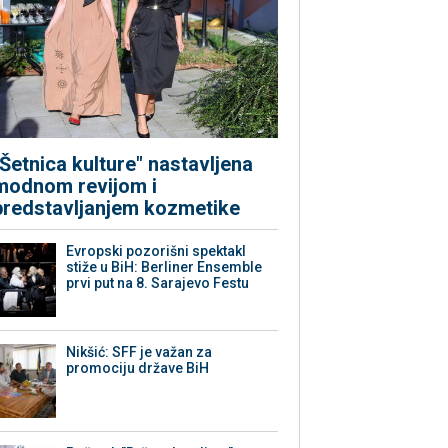
"Šetnica kulture" nastavljena
modnom revijom i
predstavljanjem kozmetike
Evropski pozorišni spektakl
stiže u BiH: Berliner Ensemble
prvi put na 8. Sarajevo Festu
Nikšić: SFF je važan za
promociju države BiH