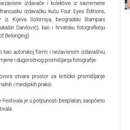
nezavisne izdavače i kolektive iz savremene
i francusku izdavačku kuću Four Eyes Éditions,
iv iz Kijeva Solomiya, beogradski štampani
ukašin Danilović), kao i hrvatsku fotografkinju
f Belonging).
i kao autorskoj formi i nezavisnom izdavaštvu
jene i dugoročnog promišljanja fotografije.
vora otvara prostor za kritičko promišljanje
alnih i medijskih praksi.
Festivala je u potpunosti besplatan, saopćeno
ivala.