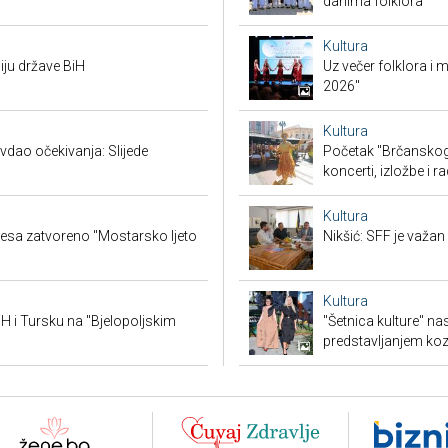
danima folklora"
Kultura
iju države BiH
Uz večer folklora i
2026"
Kultura
vdao očekivanja: Slijede
Početak "Brčanskog 
koncerti, izložbe i r
Kultura
lesa zatvoreno "Mostarsko ljeto
Nikšić: SFF je važa
Kultura
BiH i Tursku na "Bjelopoljskim
"Šetnica kulture" n
predstavljanjem ko