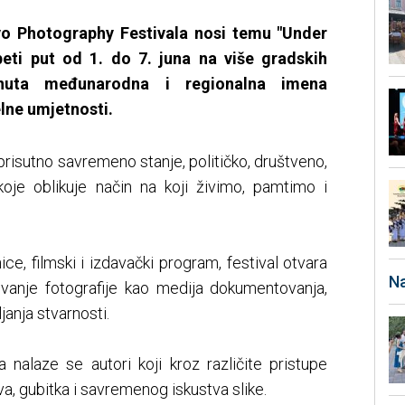
vo Photography Festivala nosi temu "Under
peti put od 1. do 7. juna na više gradskih
taknuta međunarodna i regionalna imena
lne umjetnosti.
prisutno savremeno stanje, političko, društveno,
oje oblikuje način na koji živimo, pamtimo i
ice, filmski i izdavački program, festival otvara
Na
evanje fotografije kao medija dokumentovanja,
janja stvarnosti.
nalaze se autori koji kroz različite pristupe
iva, gubitka i savremenog iskustva slike.