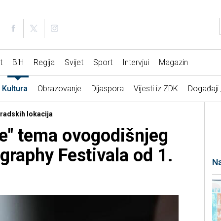
t
BiH
Regija
Svijet
Sport
Intervjui
Magazin
Kultura
Obrazovanje
Dijaspora
Vijesti iz ZDK
Događaji
gradskih lokacija
e" tema ovogodišnjeg
graphy Festivala od 1.
Na