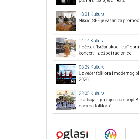
put na 8. Sarajevo Festu
18:01
Kultura
Nikšić: SFF je važan za promoc
14:14
Kultura
Početak "Brčanskog ljeta" opra
koncerti, izložbe i radionice
08:29
Kultura
Uz večer folklora i modernog p
2026"
23:05
Kultura
Tradicija, igra i pjesma spojili 
danima folklora"