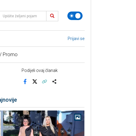
Prijavi se
 / Promo
Podijeli ovaj članak
Facebook
X
Kopiraj link
Više
jnovije