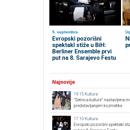
5. septembra
Ug
Evropski pozorišni
N
spektakl stiže u BiH:
p
Berliner Ensemble prvi
put na 8. Sarajevo Festu
Najnovije
19:15
Kultura
"Šetnica kulture" nastavljena 
predstavljanjem kozmetike
17:10
Kultura
Evropski pozorišni spektakl sti