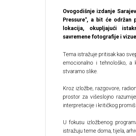
Ovogodišnje izdanje Saraje
Pressure", a bit će održan 
lokacija, okupljajući is
savremene fotografije i vizue
Tema istražuje pritisak kao sve
emocionalno i tehnološko, a k
stvaramo slike.
Kroz izložbe, razgovore, radion
prostor za višeslojno razumij
interpretacije i kritičkog promišl
U fokusu izložbenog programa 
istražuju teme doma, tijela, arh