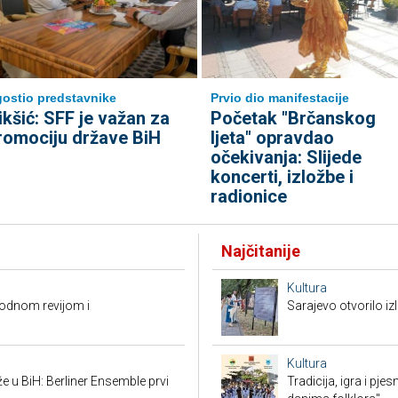
ostio predstavnike
Prvio dio manifestacije
ikšić: SFF je važan za
Početak "Brčanskog
romociju države BiH
ljeta" opravdao
očekivanja: Slijede
koncerti, izložbe i
radionice
Najčitanije
Kultura
modnom revijom i
Sarajevo otvorilo 
Kultura
že u BiH: Berliner Ensemble prvi
Tradicija, igra i pje