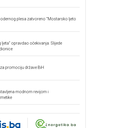
 modernog plesa zatvoreno "Mostarsko ljeto
ljeta" opravdao očekivanja: Slijede
adionice
n za promociju države BiH
astavljena modnom revijom i
zmetike