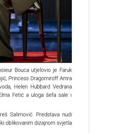
sieur Bouca utjelovio je Faruk
jić, Princess Dragomiroff Amra
ivoda, Helen Hubbard Vedrana
Elma Fetić a uloga šefa sale i
treš Salimović. Predstava nudi
ki oblikovanim dizajnom svjetla