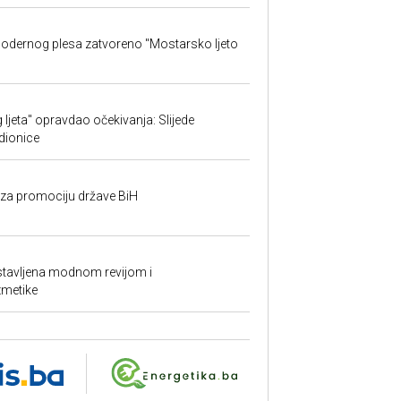
 modernog plesa zatvoreno "Mostarsko ljeto
ljeta" opravdao očekivanja: Slijede
adionice
n za promociju države BiH
astavljena modnom revijom i
zmetike