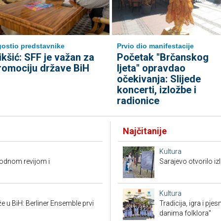
ostio predstavnike
Prvio dio manifestacije
ikšić: SFF je važan za
Početak "Brčanskog
romociju države BiH
ljeta" opravdao
očekivanja: Slijede
koncerti, izložbe i
radionice
Najčitanije
Kultura
modnom revijom i
Sarajevo otvorilo 
Kultura
že u BiH: Berliner Ensemble prvi
Tradicija, igra i pje
danima folklora"