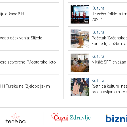
Kultura
iju države BiH
Uz večer folklora i
2026"
Kultura
vdao očekivanja: Slijede
Početak "Brčanskog 
koncerti, izložbe i r
Kultura
lesa zatvoreno "Mostarsko ljeto
Nikšić: SFF je važa
Kultura
BiH i Tursku na "Bjelopoljskim
"Šetnica kulture" n
predstavljanjem ko