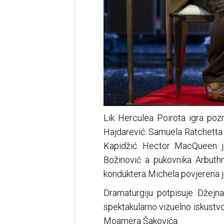
Lik Herculea Poirota igra poz
Hajdarević. Samuela Ratchetta
Kapidžić. Hector MacQueen j
Božinović a pukovnika Arbuthn
konduktera Michela povjerena 
Dramaturgiju potpisuje Džejna
spektakularno vizuelno iskustv
Moamera Šakovića.