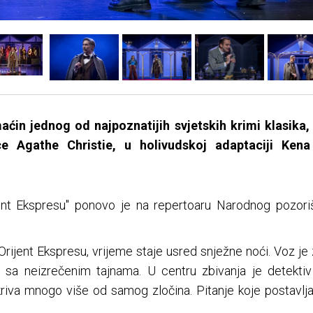
ćin jednog od najpoznatijih svjetskih krimi klasika, 
ice Agathe Christie, u holivudskoj adaptaciji Kena
ent Ekspresu" ponovo je na repertoaru Narodnog pozoriš
ijent Ekspresu, vrijeme staje usred snježne noći. Voz je z
vi sa neizrečenim tajnama. U centru zbivanja je detektiv
va mnogo više od samog zločina. Pitanje koje postavlja 