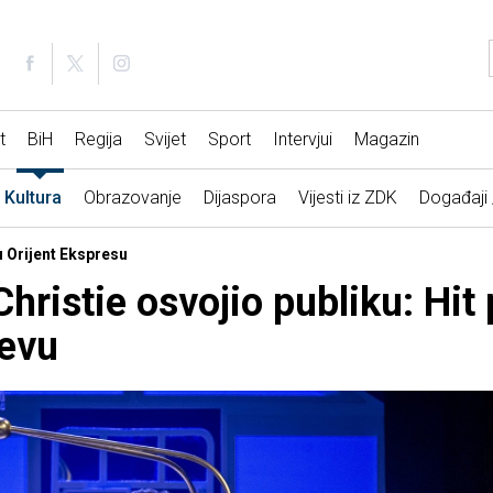
t
BiH
Regija
Svijet
Sport
Intervjui
Magazin
Kultura
Obrazovanje
Dijaspora
Vijesti iz ZDK
Događaji
u Orijent Ekspresu
hristie osvojio publiku: Hit
jevu