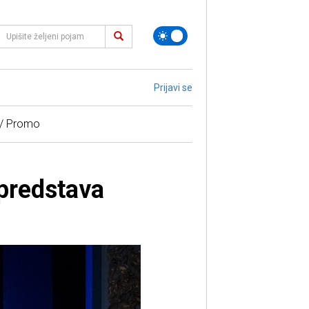
Prijavi se
 / Promo
 predstava