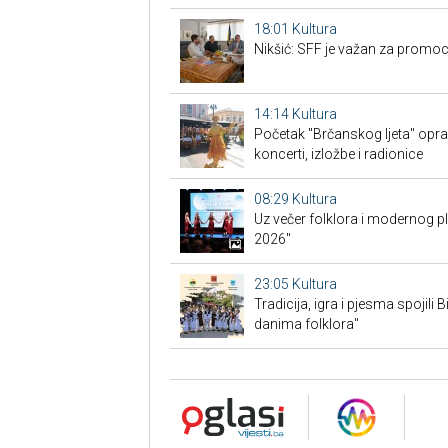
18:01
Kultura
Nikšić: SFF je važan za promoc
14:14
Kultura
Početak "Brčanskog ljeta" opra
koncerti, izložbe i radionice
08:29
Kultura
Uz večer folklora i modernog p
2026"
23:05
Kultura
Tradicija, igra i pjesma spojili 
danima folklora"