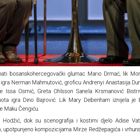
nati bosanskohercegovački glumac Mario Drmać, lik Mon
 igra Nerman Mahmutović, groficu Andrenyi Anastasija Dun
e Issa Osmić, Greta Ohlsson Sanela Krsmanović Bistr
ota igra Dino Bajrović. Lik Mary Debenham iznijela je 
je Maku Čengiću.
 Hodžić, dok su scenografija i kostimi djelo Adise Va
o, upotpunjeno kompozicijama Mirze Redžepagića i vrhuns