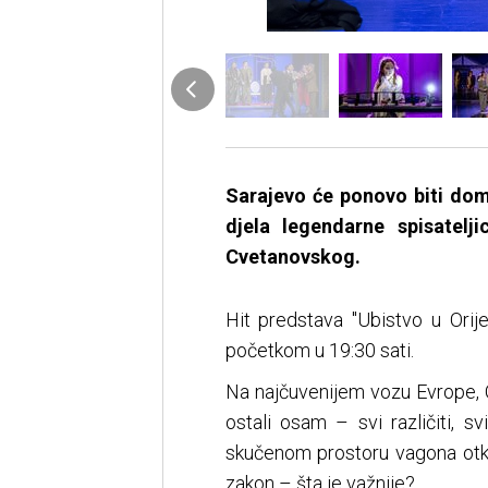
Sarajevo će ponovo biti doma
djela legendarne spisatelj
Cvetanovskog.
Hit predstava "Ubistvo u Orij
početkom u 19:30 sati.
Na najčuvenijem vozu Evrope, Or
ostali osam – svi različiti, s
skučenom prostoru vagona otkri
zakon – šta je važnije?