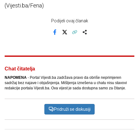
(Vijesti.ba/Fena)
Podijeli ovaj članak
Facebook
X
Kopiraj link
Više
Chat čitatelja
NAPOMENA
- Portal Vijesti.ba zadržava pravo da obriše neprimjeren
sadržaj bez najave i objašnjenja. Mišljenja iznešena u chatu nisu stavovi
redakcije portala Vijesti.ba. Ova vijest je sada dostupna samo za čitanje.
Pridruži se diskusiji