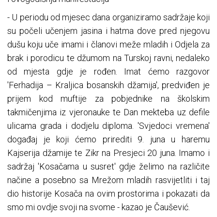
- U periodu od mjesec dana organiziramo sadržaje koji
su počeli učenjem jasina i hatma dove pred njegovu
dušu koju uče imami i članovi meže mladih i Odjela za
brak i porodicu te džumom na Turskoj ravni, nedaleko
od mjesta gdje je rođen. Imat ćemo razgovor
'Ferhadija – Kraljica bosanskih džamija', predviđen je
prijem kod muftije za pobjednike na školskim
takmičenjima iz vjeronauke te Dan mekteba uz defile
ulicama grada i dodjelu diploma. 'Svjedoci vremena'
događaj je koji ćemo prirediti 9. juna u haremu
Kajserija džamije te Zikr na Presjeci 20 juna. Imamo i
sadržaj 'Kosačama u susret' gdje želimo na različite
načine a posebno sa Mrežom mladih rasvijetliti i taj
dio historije Kosača na ovim prostorima i pokazati da
smo mi ovdje svoji na svome - kazao je Čaušević.