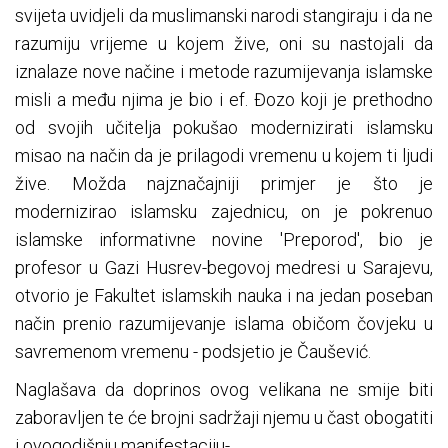
svijeta uvidjeli da muslimanski narodi stangiraju i da ne
razumiju vrijeme u kojem žive, oni su nastojali da
iznalaze nove načine i metode razumijevanja islamske
misli a među njima je bio i ef. Đozo koji je prethodno
od svojih učitelja pokušao modernizirati islamsku
misao na način da je prilagodi vremenu u kojem ti ljudi
žive. Možda najznačajniji primjer je što je
modernizirao islamsku zajednicu, on je pokrenuo
islamske informativne novine 'Preporod', bio je
profesor u Gazi Husrev-begovoj medresi u Sarajevu,
otvorio je Fakultet islamskih nauka i na jedan poseban
način prenio razumijevanje islama običom čovjeku u
savremenom vremenu - podsjetio je Čaušević.
Naglašava da doprinos ovog velikana ne smije biti
zaboravljen te će brojni sadržaji njemu u čast obogatiti
i ovogodišnju manifestaciju-