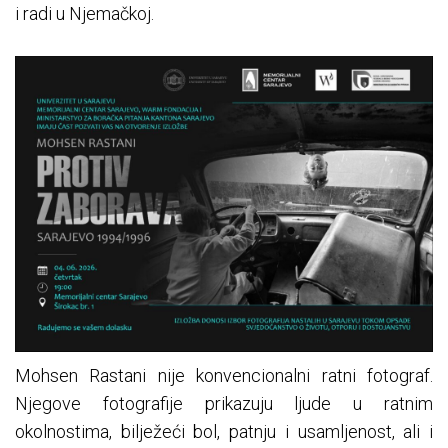
i radi u Njemačkoj.
Mohsen Rastani nije konvencionalni ratni fotograf.
Njegove fotografije prikazuju ljude u ratnim
okolnostima, bilježeći bol, patnju i usamljenost, ali i