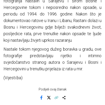
fotografija nastalih u Sarajevu i širom Bosne i
Hercegovine tokom i neposredno nakon opsade, u
periodu od 1994. do 1996. godine. Nakon što je
dokumentovao ratove u Iranu i Libanu, Rastani dolazi u
Bosnu i Hercegovinu gdje bilježi svakodnevni život,
posljedice rata, prve trenutke nakon opsade te ljude
koji nastavljaju živjeti uprkos razaranju.
Nastale tokom njegovog dužeg boravka u gradu, ove
fotografije predstavljaju rijetko i intimno
svjedočanstvo stranog autora o Sarajevu i Bosni i
Hercegovini u trenutku prijelaza iz rata u mir.
(Vijesti.ba)
Podijeli ovaj članak
Facebook
X
Kopiraj link
Više