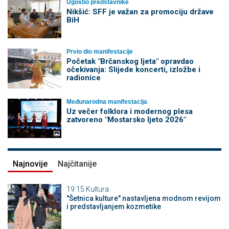
Ugostio predstavnike
Nikšić: SFF je važan za promociju države
BiH
Prvio dio manifestacije
Početak "Brčanskog ljeta" opravdao
očekivanja: Slijede koncerti, izložbe i
radionice
Međunarodna manifestacija
Uz večer folklora i modernog plesa
zatvoreno "Mostarsko ljeto 2026"
Najnovije
Najčitanije
19:15
Kultura
"Šetnica kulture" nastavljena modnom revijom
i predstavljanjem kozmetike