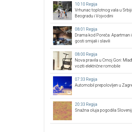
10:10
Regija
Vrhunac toplotnog vala u Srbiji
Beogradu i Vojvodini
08:01
Regija
Drama kod Poreča: Apartman izg
gosti smijali i slavili
08:00
Regija
Nova pravila u Crnoj Gori: Mlađ
voziti električne romobile
07:33
Regija
Automobil prepolovljen u Zagr
20:33
Regija
Snažna oluja pogodila Slovenij