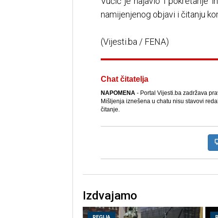
Vučić je najavio i pokretanje i
namijenjenog objavi i čitanju k
(Vijesti.ba / FENA)
Chat čitatelja
NAPOMENA
- Portal Vijesti.ba zadržava pr
Mišljenja iznešena u chatu nisu stavovi reda
čitanje.
Izdvajamo
REGIJA