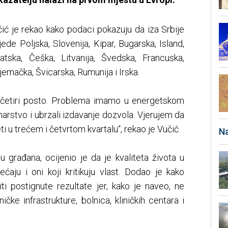
učić je rekao kako podaci pokazuju da iza Srbije
de Poljska, Slovenija, Kipar, Bugarska, Island,
rvatska, Češka, Litvanija, Švedska, Francuska,
jemačka, Švicarska, Rumunija i Irska.
o četiri posto. Problema imamo u energetskom
inarstvo i ubrzali izdavanje dozvola. Vjerujem da
i u trećem i četvrtom kvartalu“, rekao je Vučić.
Na
 građana, ocijenio je da je kvaliteta života u
ećaju i oni koji kritikuju vlast. Dodao je kako
iti postignute rezultate jer, kako je naveo, ne
ičke infrastrukture, bolnica, kliničkih centara i