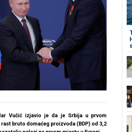
dar Vučić izjavio je da je Srbija u prvom
a rast bruto domaćeg proizvoda (BDP) od 3,2
azatelju nalazi na prvom mjestu u Evropi.