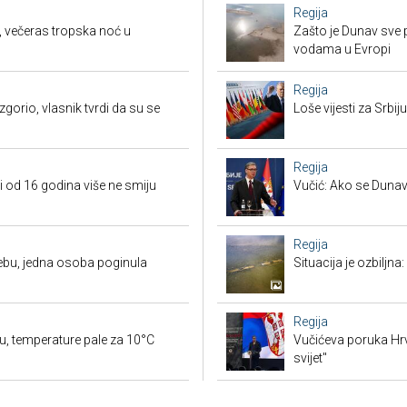
Regija
, večeras tropska noć u
Zašto je Dunav sve p
vodama u Evropi
Regija
orio, vlasnik tvrdi da su se
Loše vijesti za Srb
Regija
i od 16 godina više ne smiju
Vučić: Ako se Dunav
Regija
ebu, jedna osoba poginula
Situacija je ozbiljna
Regija
u, temperature pale za 10°C
Vučićeva poruka Hrvat
svijet"