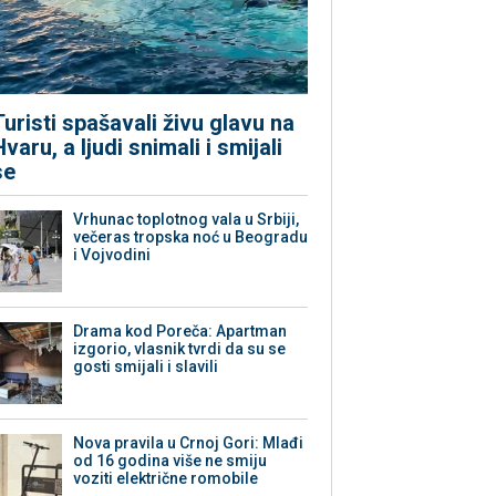
Turisti spašavali živu glavu na
Hvaru, a ljudi snimali i smijali
se
Vrhunac toplotnog vala u Srbiji,
večeras tropska noć u Beogradu
i Vojvodini
Drama kod Poreča: Apartman
izgorio, vlasnik tvrdi da su se
gosti smijali i slavili
Nova pravila u Crnoj Gori: Mlađi
od 16 godina više ne smiju
voziti električne romobile