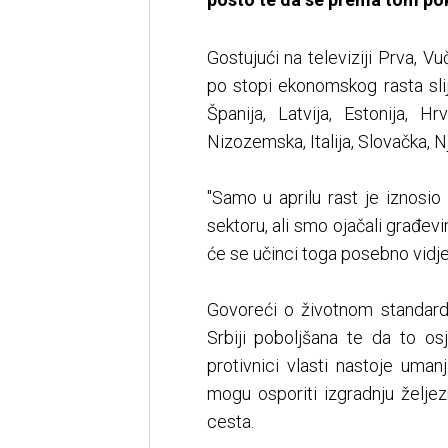
Gostujući na televiziji Prva, V
po stopi ekonomskog rasta slije
Španija, Latvija, Estonija, H
Nizozemska, Italija, Slovačka, N
"Samo u aprilu rast je iznosi
sektoru, ali smo ojačali građev
će se učinci toga posebno vidjet
Govoreći o životnom standardu
Srbiji poboljšana te da to osj
protivnici vlasti nastoje umanj
mogu osporiti izgradnju željezn
cesta.