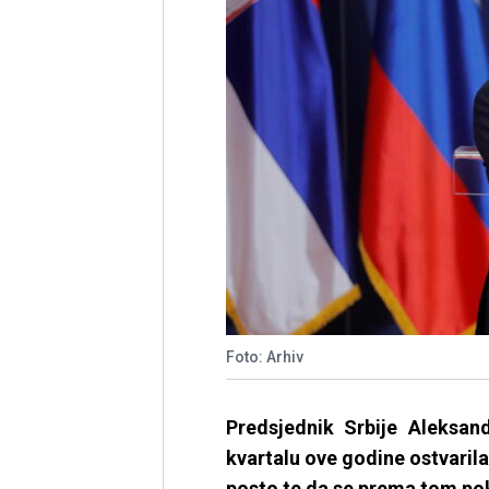
Foto: Arhiv
Predsjednik Srbije Aleksan
kvartalu ove godine ostvaril
posto te da se prema tom pok