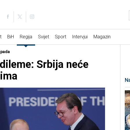
t
BiH
Regija
Svijet
Sport
Intervjui
Magazin
apada
dileme: Srbija neće
sima
Na