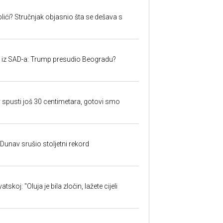
lići? Stručnjak objasnio šta se dešava s
iju iz SAD-a: Trump presudio Beogradu?
 spusti još 30 centimetara, gotovi smo
: Dunav srušio stoljetni rekord
skoj: "Oluja je bila zločin, lažete cijeli