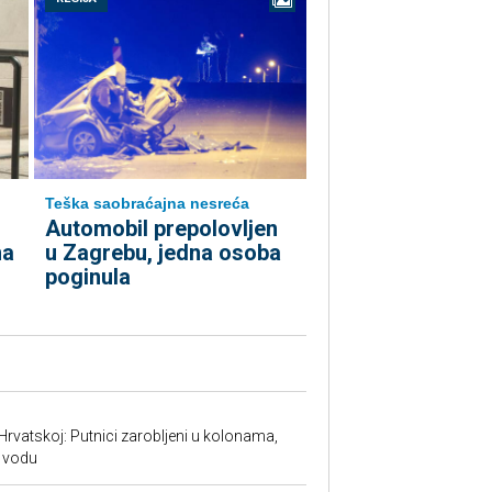
Teška saobraćajna nesreća
Automobil prepolovljen
na
u Zagrebu, jedna osoba
poginula
Hrvatskoj: Putnici zarobljeni u kolonama,
 vodu