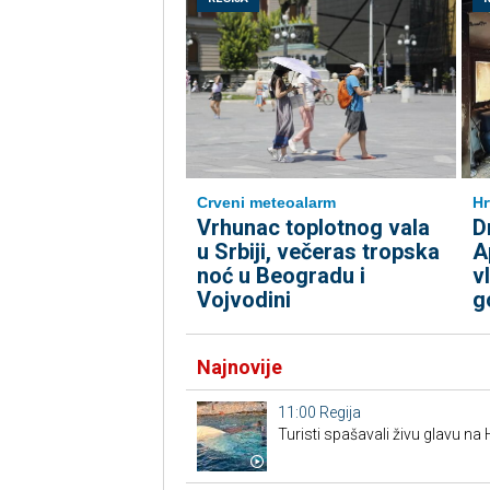
Crveni meteoalarm
Hr
Vrhunac toplotnog vala
D
u Srbiji, večeras tropska
A
noć u Beogradu i
v
Vojvodini
go
Najnovije
11:00
Regija
Turisti spašavali živu glavu na H