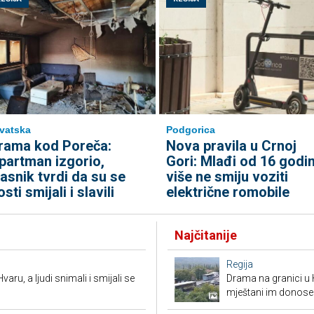
vatska
Podgorica
rama kod Poreča:
Nova pravila u Crnoj
partman izgorio,
Gori: Mlađi od 16 godi
lasnik tvrdi da su se
više ne smiju voziti
sti smijali i slavili
električne romobile
Najčitanije
Regija
varu, a ljudi snimali i smijali se
Drama na granici u 
mještani im donose