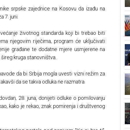
dnike srpske zajednice na Kosovu da izađu na
 7. juni.
većanje životnog standarda koji bi trebao biti
ma njegovim riječima, program će uključivati
oženije građane te dodatne mjere usmjerene na
šireg kruga stanovništva.
navode da bi Srbija mogla uvesti vizni režim za
takavši da se takva odluka ne razmatra.
dovdan, 28. juna, donijeti odluke o pomilovanju
 kao, kako je rekao, znak pomirenja i društvenog