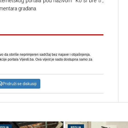
nternetskog portala pod nazivom "Ko si bre ti",
omentara građana.
avo da obriše neprimjeren sadržaj bez najave i objašnjenja.
kcije portala Vijesti.ba. Ova vijest je sada dostupna samo za
Pridruži se diskusiji
REGIJA
REGIJA