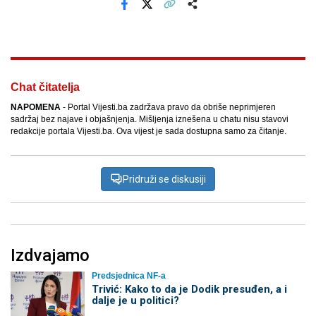
Facebook
X
Kopiraj link
Više
Chat čitatelja
NAPOMENA
- Portal Vijesti.ba zadržava pravo da obriše neprimjeren
sadržaj bez najave i objašnjenja. Mišljenja iznešena u chatu nisu stavovi
redakcije portala Vijesti.ba. Ova vijest je sada dostupna samo za čitanje.
Pridruži se diskusiji
Izdvajamo
Predsjednica NF-a
Trivić: Kako to da je Dodik presuđen, a i
dalje je u politici?