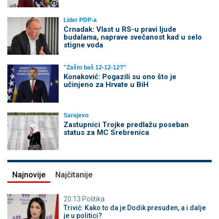
Lider PDP-a
Crnadak: Vlast u RS-u pravi ljude
budalama, naprave svečanost kad u selo
stigne voda
"Zašto baš 12-12-12?"
Konaković: Pogazili su ono što je
učinjeno za Hrvate u BiH
Sarajevo
Zastupnici Trojke predlažu poseban
status za MC Srebrenica
Najnovije
Najčitanije
20:13
Politika
Trivić: Kako to da je Dodik presuđen, a i dalje
je u politici?