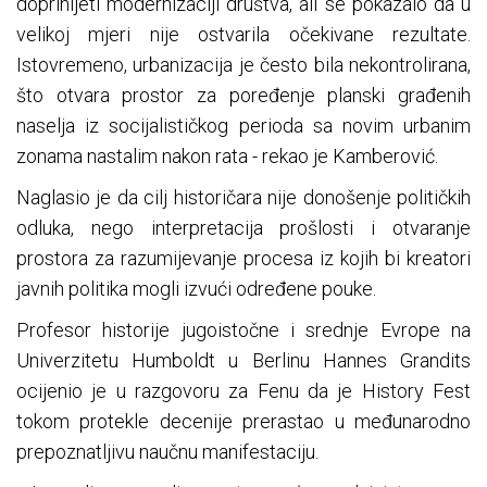
doprinijeti modernizaciji društva, ali se pokazalo da u
velikoj mjeri nije ostvarila očekivane rezultate.
Istovremeno, urbanizacija je često bila nekontrolirana,
što otvara prostor za poređenje planski građenih
naselja iz socijalističkog perioda sa novim urbanim
zonama nastalim nakon rata - rekao je Kamberović.
Naglasio je da cilj historičara nije donošenje političkih
odluka, nego interpretacija prošlosti i otvaranje
prostora za razumijevanje procesa iz kojih bi kreatori
javnih politika mogli izvući određene pouke.
Profesor historije jugoistočne i srednje Evrope na
Univerzitetu Humboldt u Berlinu Hannes Grandits
ocijenio je u razgovoru za Fenu da je History Fest
tokom protekle decenije prerastao u međunarodno
prepoznatljivu naučnu manifestaciju.