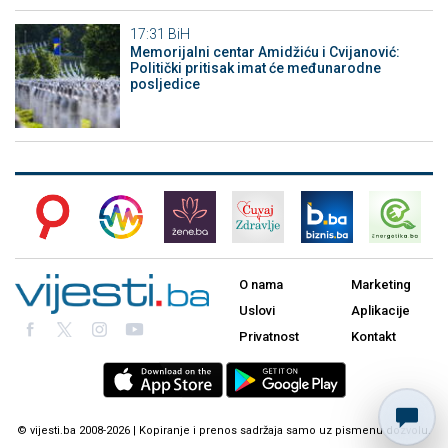
17:31
BiH
Memorijalni centar Amidžiću i Cvijanović:
Politički pritisak imat će međunarodne
posljedice
O nama
Marketing
Uslovi
Aplikacije
Privatnost
Kontakt
© vijesti.ba 2008-2026 | Kopiranje i prenos sadržaja samo uz pismenu dozvolu.