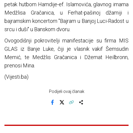
petak hutbom Hamdije-ef. Islamovića, glavnog imama
Medžlisa Gračanica, u Ferhat-pašinoj džamiji i
bajramskim koncertom "Bajram u Banjoj Luci-Radost u
srcu i duši" u Banskom dvoru.
Ovogodišnji pokrovitelji manifestacije su firma MIS
GLAS iz Banje Luke, čiji je vlasnik vakif Šemsudin
Memić, te Medžlis Gračanica i Džemat Heilbronn,
prenosi Mina.
(Vijesti.ba)
Podijeli ovaj članak
Facebook
X
Kopiraj link
Više