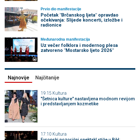
Prvio dio manifestacije
Početak "Brčanskog ljeta" opravdao
očekivanja: Slijede koncerti, izložbe i
radionice
Međunarodna manifestacija
Uz večer folklora i modernog plesa
zatvoreno "Mostarsko ljeto 2026"
Najnovije
Najčitanije
19:15
Kultura
"Šetnica kulture" nastavljena modnom revijom
i predstavljanjem kozmetike
17:10
Kultura
Evropski pozorišni spektakl stiže u BiH: