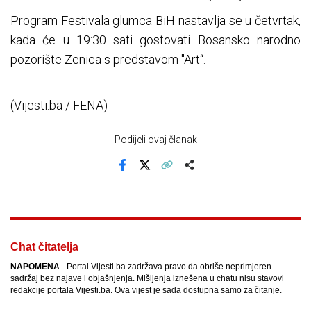
Program Festivala glumca BiH nastavlja se u četvrtak,
kada će u 19:30 sati gostovati Bosansko narodno
pozorište Zenica s predstavom "Art“.
(Vijesti.ba / FENA)
Podijeli ovaj članak
Facebook
X
Kopiraj link
Više
Chat čitatelja
NAPOMENA
- Portal Vijesti.ba zadržava pravo da obriše neprimjeren
sadržaj bez najave i objašnjenja. Mišljenja iznešena u chatu nisu stavovi
redakcije portala Vijesti.ba. Ova vijest je sada dostupna samo za čitanje.