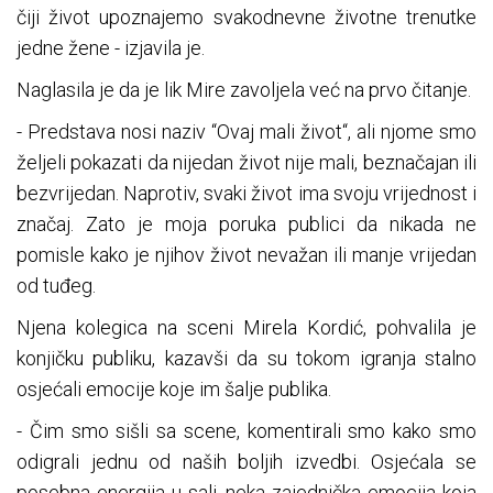
čiji život upoznajemo svakodnevne životne trenutke
jedne žene - izjavila je.
Naglasila je da je lik Mire zavoljela već na prvo čitanje.
- Predstava nosi naziv “Ovaj mali život“, ali njome smo
željeli pokazati da nijedan život nije mali, beznačajan ili
bezvrijedan. Naprotiv, svaki život ima svoju vrijednost i
značaj. Zato je moja poruka publici da nikada ne
pomisle kako je njihov život nevažan ili manje vrijedan
od tuđeg.
Njena kolegica na sceni Mirela Kordić, pohvalila je
konjičku publiku, kazavši da su tokom igranja stalno
osjećali emocije koje im šalje publika.
- Čim smo sišli sa scene, komentirali smo kako smo
odigrali jednu od naših boljih izvedbi. Osjećala se
posebna energija u sali, neka zajednička emocija koja