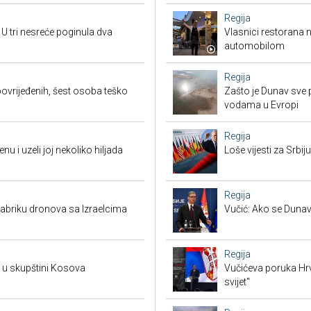
Regija
 U tri nesreće poginula dva
Vlasnici restorana 
automobilom
Regija
ovrijeđenih, šest osoba teško
Zašto je Dunav sve p
vodama u Evropi
Regija
enu i uzeli joj nekoliko hiljada
Loše vijesti za Srb
Regija
abriku dronova sa Izraelcima
Vučić: Ako se Dunav
Regija
a u skupštini Kosova
Vučićeva poruka Hrvat
svijet"