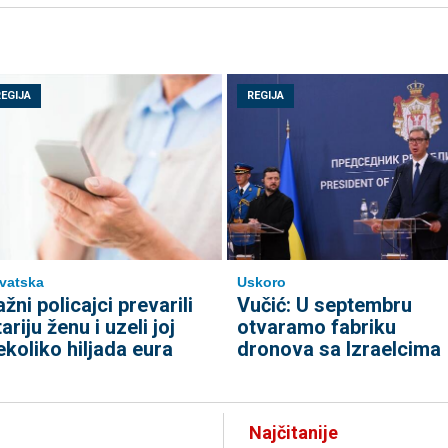
REGIJA
REGIJA
vatska
Uskoro
ažni policajci prevarili
Vučić: U septembru
ariju ženu i uzeli joj
otvaramo fabriku
ekoliko hiljada eura
dronova sa Izraelcima
Najčitanije