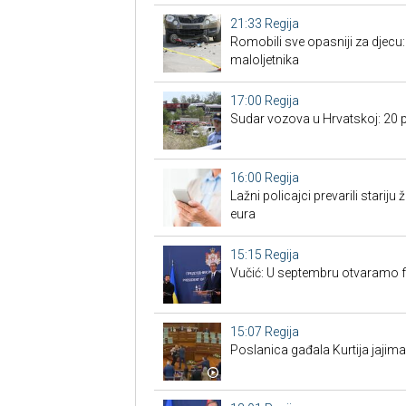
21:33
Regija
Romobili sve opasniji za djecu:
maloljetnika
17:00
Regija
Sudar vozova u Hrvatskoj: 20 p
16:00
Regija
Lažni policajci prevarili stariju ž
eura
15:15
Regija
Vučić: U septembru otvaramo f
15:07
Regija
Poslanica gađala Kurtija jajim