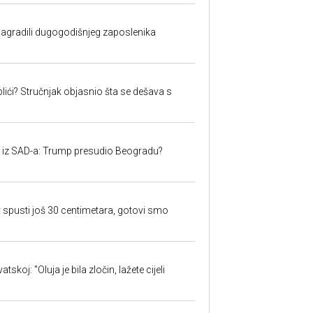
nagradili dugogodišnjeg zaposlenika
lići? Stručnjak objasnio šta se dešava s
iju iz SAD-a: Trump presudio Beogradu?
 spusti još 30 centimetara, gotovi smo
skoj: "Oluja je bila zločin, lažete cijeli