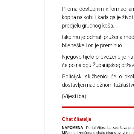
Prema dostupnim informacijama
kopita na kobili, kada ga je ži
predjelu grudnog koša.
Iako mu je odmah pružena med
bile teške i on je preminuo.
Njegovo tijelo prevezeno je na 
će po nalogu Županijskog državn
Policijski službenici će o okol
dostavljen nadležnom tužilaštvu
(Vijesti.ba)
Chat čitatelja
NAPOMENA
- Portal Vijesti.ba zadržava pr
Mišljenja iznešena u chatu nisu stavovi reda