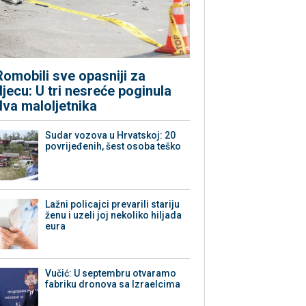
Romobili sve opasniji za
djecu: U tri nesreće poginula
dva maloljetnika
Sudar vozova u Hrvatskoj: 20
povrijeđenih, šest osoba teško
Lažni policajci prevarili stariju
ženu i uzeli joj nekoliko hiljada
eura
Vučić: U septembru otvaramo
fabriku dronova sa Izraelcima