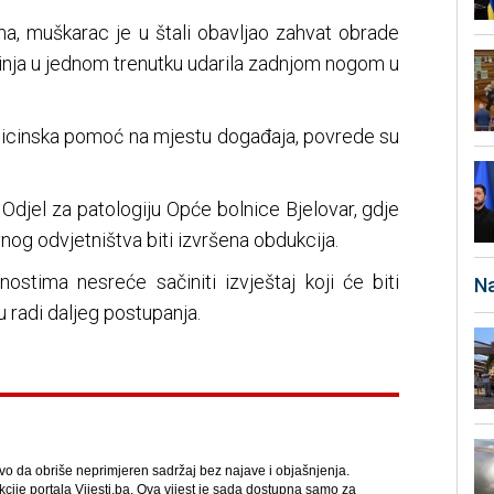
, muškarac je u štali obavljao zahvat obrade
votinja u jednom trenutku udarila zadnjom nogom u
icinska pomoć na mjestu događaja, povrede su
Odjel za patologiju Opće bolnice Bjelovar, gdje
og odvjetništva biti izvršena obdukcija.
nostima nesreće sačiniti izvještaj koji će biti
Na
 radi daljeg postupanja.
avo da obriše neprimjeren sadržaj bez najave i objašnjenja.
kcije portala Vijesti.ba. Ova vijest je sada dostupna samo za