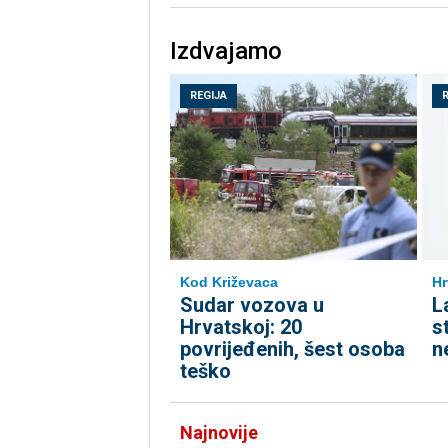
Izdvajamo
REGIJA
Kod Križevaca
Hr
Sudar vozova u
L
Hrvatskoj: 20
st
povrijeđenih, šest osoba
n
teško
Najnovije