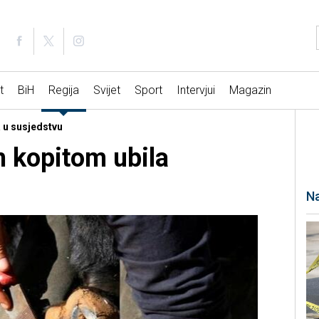
t
BiH
Regija
Svijet
Sport
Intervjui
Magazin
a u susjedstvu
 kopitom ubila
Na