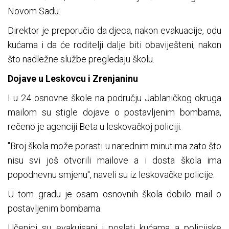
Novom Sadu.
Direktor je preporučio da djeca, nakon evakuacije, odu
kućama i da će roditelji dalje biti obaviješteni, nakon
što nadležne službe pregledaju školu.
Dojave u Leskovcu i Zrenjaninu
I u 24 osnovne škole na području Jablaničkog okruga
mailom su stigle dojave o postavljenim bombama,
rečeno je agenciji Beta u leskovačkoj policiji.
"Broj škola može porasti u narednim minutima zato što
nisu svi još otvorili mailove a i dosta škola ima
popodnevnu smjenu", naveli su iz leskovačke policije.
U tom gradu je osam osnovnih škola dobilo mail o
postavljenim bombama.
Učenici su evakuisani i poslati kućama a policijske