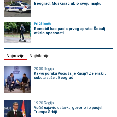
Beograd: Muškarac ubio svoju majku
Pri 25 km/h
Romobil kao pad s prvog sprata: Šebalj
otkrio opasnosti
Najnovije
Najčitanije
20:00
Regija
Kakvu poruku Vučić šalje Rusiji? Zelenski u
subotu stiže u Beograd
19:20
Regija
Vučić najavio ostavku, govorio i o posjeti
Trumpa Srbiji