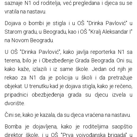
saznaje N1 od roditelja, već pregledana i djeca su se
vratila na nastavu.
Dojava o bombi je stigla i u OŠ "Drinka Pavlović" u
Starom gradu, u Beogradu, kao i OŠ "Kralj Aleksandar I"
na Novom Beogradu.
U OŠ "Drinka Pavlović", kako javlja reporterka N1 sa
terena, bilo je i Obezbeđenje Grada Beograda. Oni su,
kako kaže, izlazili i iz same škole. Jedan od njih je
rekao za N1 da je policija u školi i da pretražuje
objekat. U trenutku kad je dojava stigla, kako je rečeno,
pripadnici obezbjeđenja grada su djecu izvela u
dvorište.
Čini se, kako je kazala, da su djeca vraćena na nastavu.
Bomba je dojavljena, kako je roditeljima saopštio
direktor škole, i u OŠ "Prva vojvođanska brigada" u