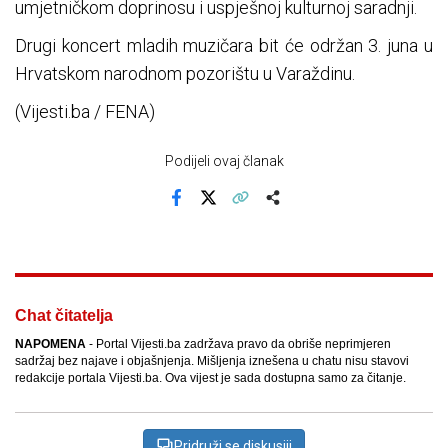
umjetničkom doprinosu i uspješnoj kulturnoj saradnji.
Drugi koncert mladih muzičara bit će održan 3. juna u
Hrvatskom narodnom pozorištu u Varaždinu.
(Vijesti.ba / FENA)
Podijeli ovaj članak
Facebook
X
Kopiraj link
Više
Chat čitatelja
NAPOMENA
- Portal Vijesti.ba zadržava pravo da obriše neprimjeren
sadržaj bez najave i objašnjenja. Mišljenja iznešena u chatu nisu stavovi
redakcije portala Vijesti.ba. Ova vijest je sada dostupna samo za čitanje.
Pridruži se diskusiji