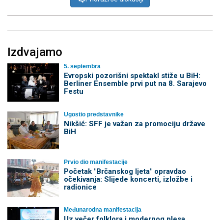
Izdvajamo
5. septembra
Evropski pozorišni spektakl stiže u BiH:
Berliner Ensemble prvi put na 8. Sarajevo
Festu
Ugostio predstavnike
Nikšić: SFF je važan za promociju države
BiH
Prvio dio manifestacije
Početak "Brčanskog ljeta" opravdao
očekivanja: Slijede koncerti, izložbe i
radionice
Međunarodna manifestacija
Uz večer folklora i modernog plesa