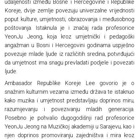
udaljenosti između Bosne i Hercegovine i Republike
Koreje, dvije zemlje povezuju univerzalne vrijednosti
poput kulture, umjetnosti, obrazovanja i međusobnog
poštovanja. Istaknula je i značaj rada profesorice
YeonJu Jeong, koja kroz umjetnički i pedagoški
angažman u Bosni i Hercegovini godinama uspješno
povezuje mlade ljude iz različitih sredina, potvrđujući
da umjetnost ima snagu prevladati podjele i povezati
ljude.
Ambasador Republike Koreje Lee govorio je o
snažnim kulturnim vezama između država te istaknuo
kako muzika i umjetnost predstavljaju doprinos miru,
razumijevanju i povezivanju mladih generacija.
Posebno je pohvalio dugogodišnji rad profesorice
YeonJu Jeong na Muzičkoj akademiji u Sarajevu, kao i
njen doprinos promoviranju zajedništva i mira kroz