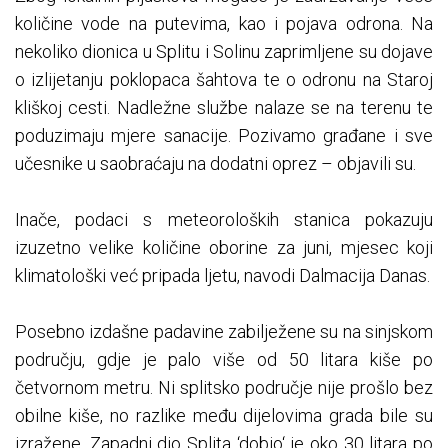
količine vode na putevima, kao i pojava odrona. Na
nekoliko dionica u Splitu i Solinu zaprimljene su dojave
o izlijetanju poklopaca šahtova te o odronu na Staroj
kliškoj cesti. Nadležne službe nalaze se na terenu te
poduzimaju mjere sanacije. Pozivamo građane i sve
učesnike u saobraćaju na dodatni oprez – objavili su.
Inače, podaci s meteoroloških stanica pokazuju
izuzetno velike količine oborine za juni, mjesec koji
klimatološki već pripada ljetu, navodi Dalmacija Danas.
Posebno izdašne padavine zabilježene su na sinjskom
području, gdje je palo više od 50 litara kiše po
četvornom metru. Ni splitsko područje nije prošlo bez
obilne kiše, no razlike među dijelovima grada bile su
izražene. Zapadni dio Splita ‘dobio‘ je oko 30 litara po