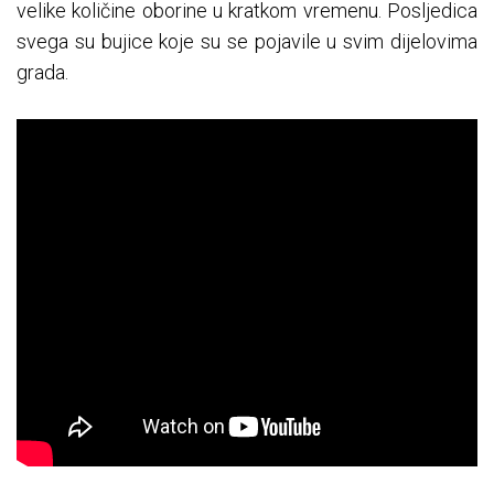
velike količine oborine u kratkom vremenu. Posljedica
svega su bujice koje su se pojavile u svim dijelovima
grada.