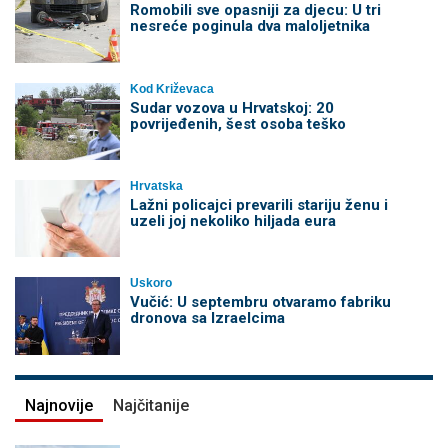
Romobili sve opasniji za djecu: U tri
nesreće poginula dva maloljetnika
Kod Križevaca
Sudar vozova u Hrvatskoj: 20
povrijeđenih, šest osoba teško
Hrvatska
Lažni policajci prevarili stariju ženu i
uzeli joj nekoliko hiljada eura
Uskoro
Vučić: U septembru otvaramo fabriku
dronova sa Izraelcima
Najnovije
Najčitanije