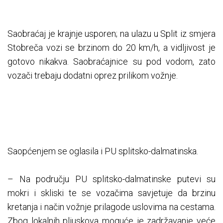
Saobraćaj je krajnje usporen; na ulazu u Split iz smjera
Stobreča vozi se brzinom do 20 km/h, a vidljivost je
gotovo nikakva. Saobraćajnice su pod vodom, zato
vozači trebaju dodatni oprez prilikom vožnje.
Saopćenjem se oglasila i PU splitsko-dalmatinska.
– Na području PU splitsko-dalmatinske putevi su
mokri i skliski te se vozačima savjetuje da brzinu
kretanja i način vožnje prilagode uslovima na cestama.
Zbog lokalnih pljuskova moguće je zadržavanje veće