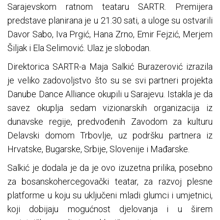
Sarajevskom ratnom teataru SARTR. Premijera
predstave planirana je u 21.30 sati, a uloge su ostvarili
Davor Sabo, Iva Prgić, Hana Zrno, Emir Fejzić, Merjem
Šiljak i Ela Selimović. Ulaz je slobodan.
Direktorica SARTR-a Maja Salkić Burazerović izrazila
je veliko zadovoljstvo što su se svi partneri projekta
Danube Dance Alliance okupili u Sarajevu. Istakla je da
savez okuplja sedam vizionarskih organizacija iz
dunavske regije, predvođenih Zavodom za kulturu
Delavski domom Trbovlje, uz podršku partnera iz
Hrvatske, Bugarske, Srbije, Slovenije i Mađarske.
Salkić je dodala je da je ovo izuzetna prilika, posebno
za bosanskohercegovački teatar, za razvoj plesne
platforme u koju su uključeni mladi glumci i umjetnici,
koji dobijaju mogućnost djelovanja i u širem