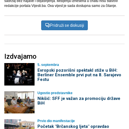
sadržaj bez najave i objašnjenja. Mišljenja iznešena u chatu nisu stavovi
redakcije portala Vijesti.ba. Ova vijest je sada dostupna samo za čitanje.
Pridruži se diskusiji
Izdvajamo
5. septembra
Evropski pozorišni spektakl stiže u BiH:
Berliner Ensemble prvi put na 8. Sarajevo
Festu
Ugostio predstavnike
Nikšić: SFF je važan za promociju države
BiH
Prvio dio manifestacije
Početak "Brčanskog ljeta" opravdao