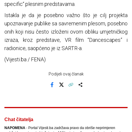
specific“ plesnim predstavama.
Istakla je da je posebno važno što je cilj projekta
upoznavanje publike sa savremenim plesom, posebno
onih koji nisu često izloženi ovom obliku umjetničkog
izraza, kroz predstave, VR film “Dancescapes” i
radionice, saopćeno je iz SARTR-a.
(Vijesti.ba / FENA)
Podijeli ovaj članak
Facebook
X
Kopiraj link
Više
Chat čitatelja
NAPOMENA
- Portal Vijesti.ba zadržava pravo da obriše neprimjeren