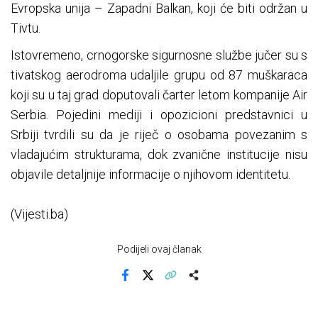
Evropska unija – Zapadni Balkan, koji će biti održan u
Tivtu.
Istovremeno, crnogorske sigurnosne službe jučer su s
tivatskog aerodroma udaljile grupu od 87 muškaraca
koji su u taj grad doputovali čarter letom kompanije Air
Serbia. Pojedini mediji i opozicioni predstavnici u
Srbiji tvrdili su da je riječ o osobama povezanim s
vladajućim strukturama, dok zvanične institucije nisu
objavile detaljnije informacije o njihovom identitetu.
(Vijesti.ba)
Podijeli ovaj članak
Facebook
X
Kopiraj link
Više