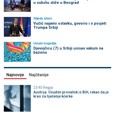
u subotu stiže u Beograd
Slijede izbori
Vučić najavio ostavku, govorio i o posjeti
Trumpa Srbiji
Umalo tragedija
Djevojčicu (7) u Srbiji usisao vakum na
bazenu
Najnovije
Najčitanije
23:40
Regija
Austrija: Osuđen provalnik iz BiH, rekao da je
krao za liječenje kćerke