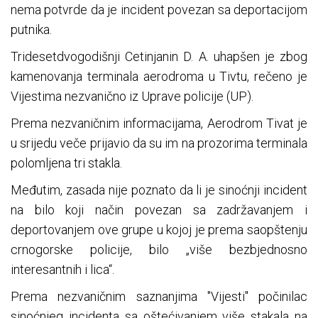
nema potvrde da je incident povezan sa deportacijom
putnika.
Tridesetdvogodišnji Cetinjanin D. A. uhapšen je zbog
kamenovanja terminala aerodroma u Tivtu, rečeno je
Vijestima nezvanično iz Uprave policije (UP).
Prema nezvaničnim informacijama, Aerodrom Tivat je
u srijedu veče prijavio da su im na prozorima terminala
polomljena tri stakla.
Međutim, zasada nije poznato da li je sinoćnji incident
na bilo koji način povezan sa zadržavanjem i
deportovanjem ove grupe u kojoj je prema saopštenju
crnogorske policije, bilo „više bezbjednosno
interesantnih i lica“.
Prema nezvaničnim saznanjima "Vijesti" počinilac
sinoćnjeg incidenta sa oštećivanjem više stakala na