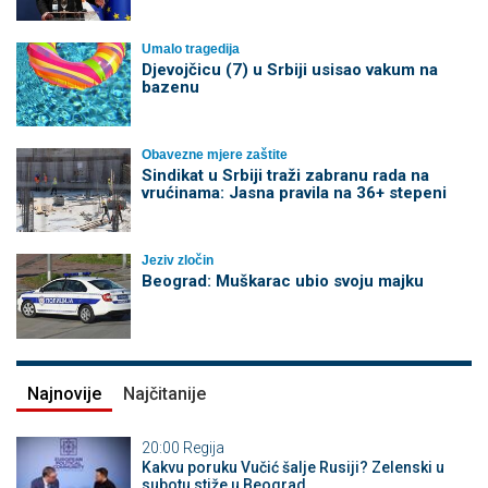
Umalo tragedija
Djevojčicu (7) u Srbiji usisao vakum na
bazenu
Obavezne mjere zaštite
Sindikat u Srbiji traži zabranu rada na
vrućinama: Jasna pravila na 36+ stepeni
Jeziv zločin
Beograd: Muškarac ubio svoju majku
Najnovije
Najčitanije
20:00
Regija
Kakvu poruku Vučić šalje Rusiji? Zelenski u
subotu stiže u Beograd