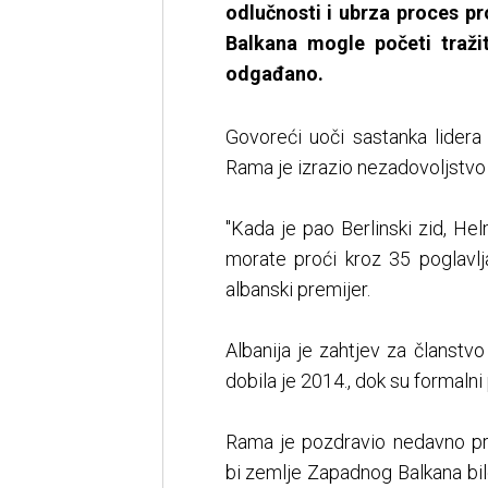
odlučnosti i ubrza proces p
Balkana mogle početi tražit
odgađano.
Govoreći uoči sastanka lider
Rama je izrazio nezadovoljstvo
"Kada je pao Berlinski zid, He
morate proći kroz 35 poglavlj
albanski premijer.
Albanija je zahtjev za članstv
dobila je 2014., dok su formalni
Rama je pozdravio nedavno pre
bi zemlje Zapadnog Balkana bil