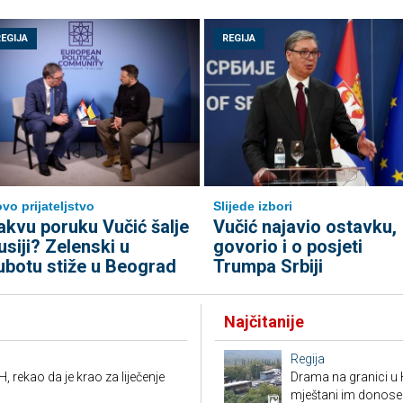
REGIJA
REGIJA
vo prijateljstvo
Slijede izbori
akvu poruku Vučić šalje
Vučić najavio ostavku,
usiji? Zelenski u
govorio i o posjeti
ubotu stiže u Beograd
Trumpa Srbiji
Najčitanije
Regija
, rekao da je krao za liječenje
Drama na granici u 
mještani im donose