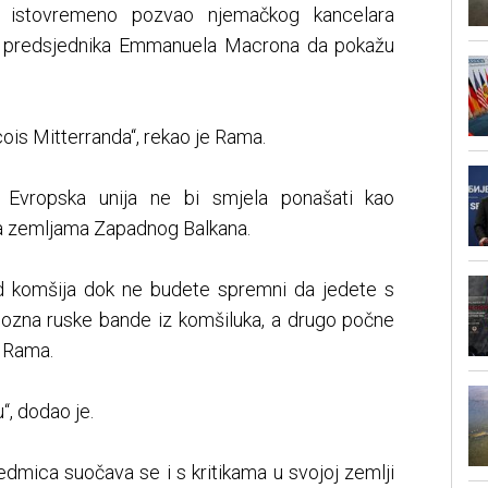
je istovremeno pozvao njemačkog kancelara
og predsjednika Emmanuela Macrona da pokažu
çois Mitterranda“, rekao je Rama.
Evropska unija ne bi smjela ponašati kao
ma zemljama Zapadnog Balkana.
od komšija dok ne budete spremni da jedete s
upozna ruske bande iz komšiluka, a drugo počne
e Rama.
“, dodao je.
edmica suočava se i s kritikama u svojoj zemlji