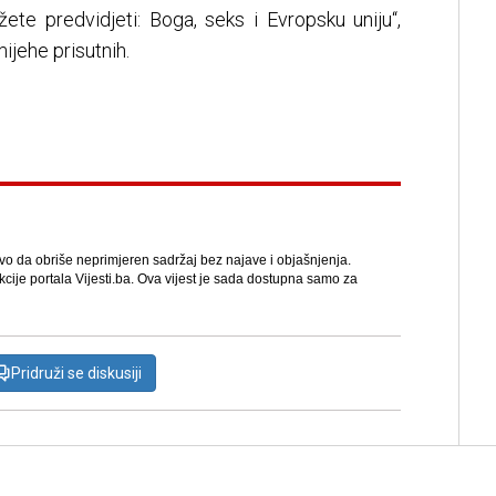
žete predvidjeti: Boga, seks i Evropsku uniju“,
ijehe prisutnih.
avo da obriše neprimjeren sadržaj bez najave i objašnjenja.
kcije portala Vijesti.ba. Ova vijest je sada dostupna samo za
Pridruži se diskusiji