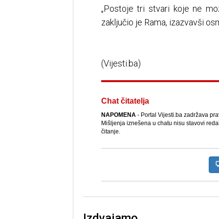
„Postoje tri stvari koje ne mo
zaključio je Rama, izazvavši osm
(Vijesti.ba)
Chat čitatelja
NAPOMENA
- Portal Vijesti.ba zadržava pr
Mišljenja iznešena u chatu nisu stavovi reda
čitanje.
Izdvajamo