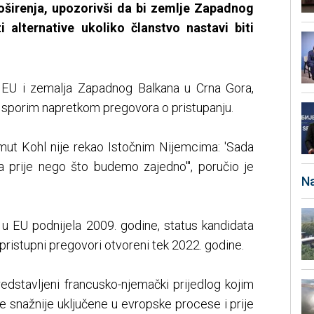
roširenja, upozorivši da bi zemlje Zapadnog
i alternative ukoliko članstvo nastavi biti
a EU i zemalja Zapadnog Balkana u Crna Gora,
 sporim napretkom pregovora o pristupanju.
lmut Kohl nije rekao Istočnim Nijemcima: 'Sada
a prije nego što budemo zajedno'", poručio je
Na
o u EU podnijela 2009. godine, status kandidata
 pristupni pregovori otvoreni tek 2022. godine.
dstavljeni francusko-njemački prijedlog kojim
e snažnije uključene u evropske procese i prije