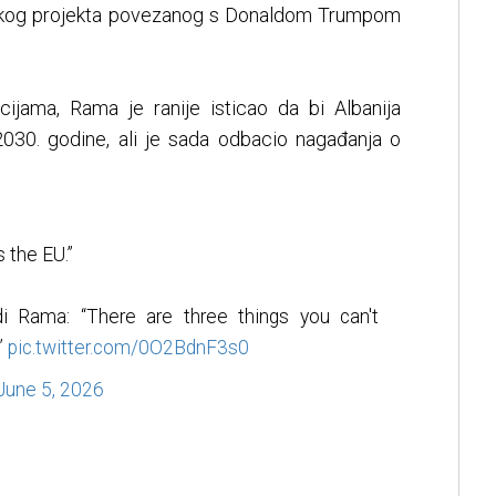
skog projekta povezanog s Donaldom Trumpom
ijama, Rama je ranije isticao da bi Albanija
030. godine, ali je sada odbacio nagađanja o
 the EU.”
di Rama: “There are three things you can't
”
pic.twitter.com/0O2BdnF3s0
June 5, 2026