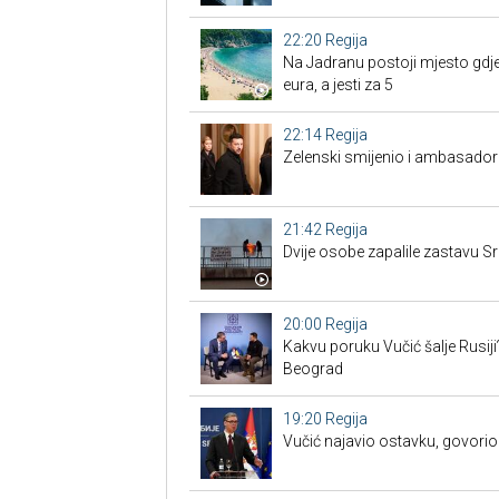
22:20
Regija
Na Jadranu postoji mjesto gdje
eura, a jesti za 5
22:14
Regija
Zelenski smijenio i ambasadore
21:42
Regija
Dvije osobe zapalile zastavu Sr
20:00
Regija
Kakvu poruku Vučić šalje Rusiji
Beograd
19:20
Regija
Vučić najavio ostavku, govorio 