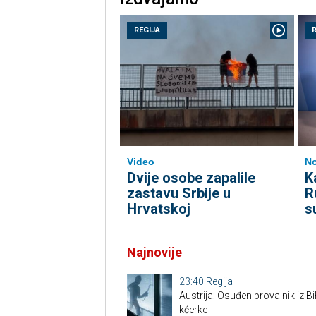
REGIJA
Video
No
Dvije osobe zapalile
K
zastavu Srbije u
R
Hrvatskoj
s
Najnovije
23:40
Regija
Austrija: Osuđen provalnik iz BiH
kćerke