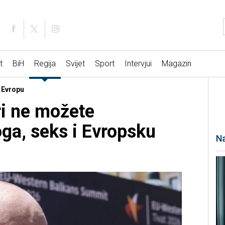
t
BiH
Regija
Svijet
Sport
Intervjui
Magazin
o Evropu
ri ne možete
oga, seks i Evropsku
Na