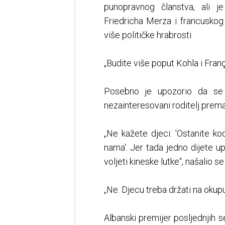
punopravnog članstva, ali 
Friedricha Merza i francusk
više političke hrabrosti.
„Budite više poput Kohla i Fran
Posebno je upozorio da se 
nezainteresovani roditelj pre
„Ne kažete djeci: 'Ostanite k
nama'. Jer tada jedno dijete 
voljeti kineske lutke“, našalio s
„Ne. Djecu treba držati na okupu
Albanski premijer posljednjih s