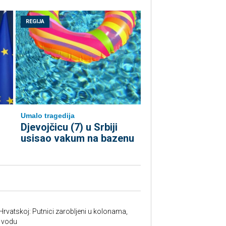
REGIJA
Umalo tragedija
Djevojčicu (7) u Srbiji
usisao vakum na bazenu
Hrvatskoj: Putnici zarobljeni u kolonama,
 vodu