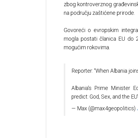
zbog kontroverznog građevin
na području zaštićene prirode.
Govoreći o evropskim integrac
mogla postati članica EU do 2
mogućim rokovima.
Reporter: “When Albania joins
Albania's Prime Minister E
predict: God, Sex, and the EU
— Max (@max4geopolitics)