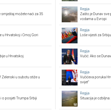
Regija
 smještaj možete naći za 35
Zašto je Dunav sve p
vodama u Evropi
Regija
 u Hrvatskoj i Crnoj Gori
Loše vijesti za Srb
Regija
bije u Hrvatskoj
Vučić: Ako se Dunav
Regija
? Zelenski u subotu stiže u
Vučićeva poruka Hrvat
svijet"
Regija
i o posjeti Trumpa Srbiji
Situacija je ozbiljna