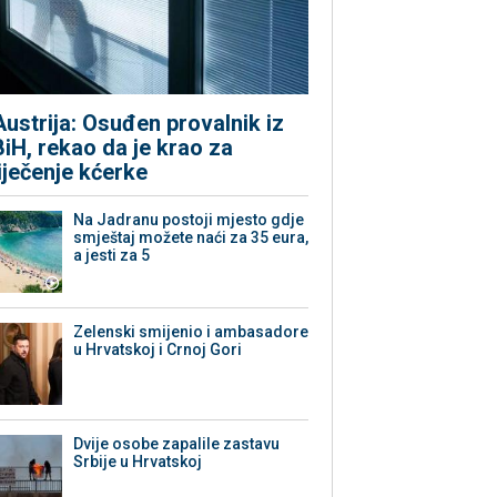
Austrija: Osuđen provalnik iz
BiH, rekao da je krao za
liječenje kćerke
Na Jadranu postoji mjesto gdje
smještaj možete naći za 35 eura,
a jesti za 5
Zelenski smijenio i ambasadore
u Hrvatskoj i Crnoj Gori
Dvije osobe zapalile zastavu
Srbije u Hrvatskoj