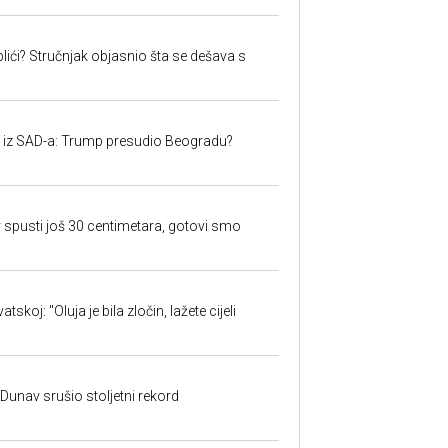
lići? Stručnjak objasnio šta se dešava s
iju iz SAD-a: Trump presudio Beogradu?
 spusti još 30 centimetara, gotovi smo
skoj: "Oluja je bila zločin, lažete cijeli
: Dunav srušio stoljetni rekord