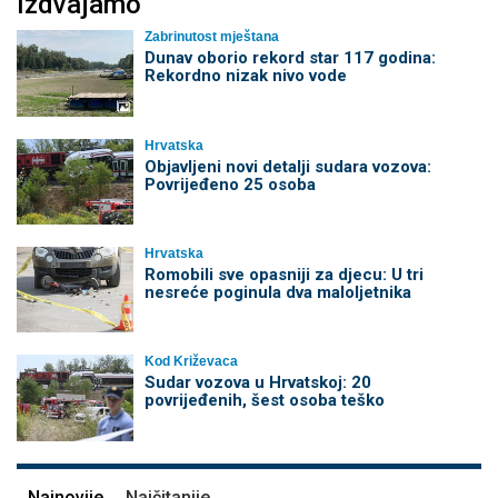
Izdvajamo
Zabrinutost mještana
Dunav oborio rekord star 117 godina:
Rekordno nizak nivo vode
Hrvatska
Objavljeni novi detalji sudara vozova:
Povrijeđeno 25 osoba
Hrvatska
Romobili sve opasniji za djecu: U tri
nesreće poginula dva maloljetnika
Kod Križevaca
Sudar vozova u Hrvatskoj: 20
povrijeđenih, šest osoba teško
Najnovije
Najčitanije