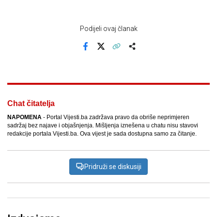
Podijeli ovaj članak
Facebook
X
Kopiraj link
Više
Chat čitatelja
NAPOMENA
- Portal Vijesti.ba zadržava pravo da obriše neprimjeren
sadržaj bez najave i objašnjenja. Mišljenja iznešena u chatu nisu stavovi
redakcije portala Vijesti.ba. Ova vijest je sada dostupna samo za čitanje.
Pridruži se diskusiji