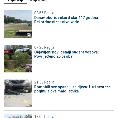
08:55
Regija
Dunav oborio rekord star 117 godina:
Rekordno nizak nivo vode
07:26
Regija
Objavljeni novi detalji sudara vozova:
Povrijeđeno 25 osoba
21:33
Regija
Romobili sve opasniji za djecu: U tri nesreće
poginula dva maloljetnika
17:00
Regija