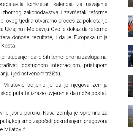
predstavila konkretan kalendar za usvajanje
 izbornog zakonodavstva i završetak reforme
no, ovog tjedna otvaramo proces za pokretanje
a Ukrajinu i Moldaviju. Ovo je dokaz da reforme
tera donose rezultate, i da je Europska unija
 Kosta.
 pristupanje i dalje biti temeljeno na zaslugama,
građivati postupnom integracijom, pristupom
nju i jedinstvenom tržištu.
 Milatović ocijenio je da je njegova zemlja
skog puta te izrazio uvjerenje da može postati
.
 vrlo jasnu poruku. Naša zemlja je spremna za
puta, koji smo započeli pokretanjem pregovora
e Milatović.