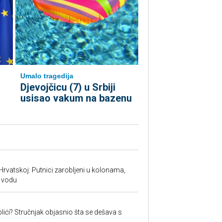
Umalo tragedija
Djevojčicu (7) u Srbiji
usisao vakum na bazenu
Hrvatskoj: Putnici zarobljeni u kolonama,
 vodu
lići? Stručnjak objasnio šta se dešava s