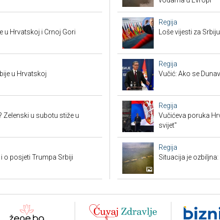
vodama u Evropi
Regija
 u Hrvatskoj i Crnoj Gori
Loše vijesti za Srb
Regija
bije u Hrvatskoj
Vučić: Ako se Dunav
Regija
? Zelenski u subotu stiže u
Vučićeva poruka Hrvat
svijet"
Regija
i o posjeti Trumpa Srbiji
Situacija je ozbiljna