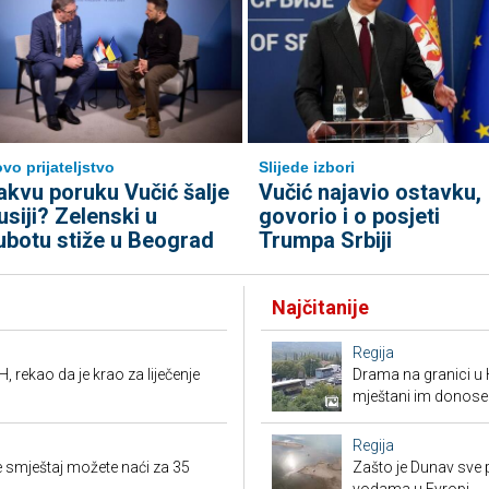
vo prijateljstvo
Slijede izbori
akvu poruku Vučić šalje
Vučić najavio ostavku,
usiji? Zelenski u
govorio i o posjeti
ubotu stiže u Beograd
Trumpa Srbiji
Najčitanije
Regija
, rekao da je krao za liječenje
Drama na granici u 
mještani im donose
Regija
 smještaj možete naći za 35
Zašto je Dunav sve p