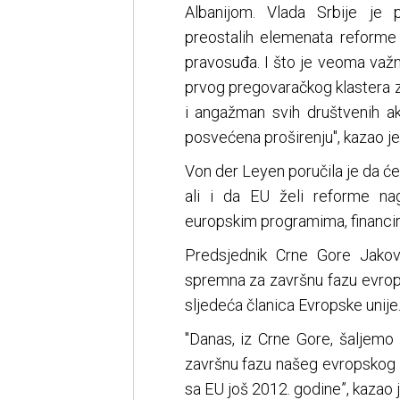
Albanijom. Vlada Srbije je 
preostalih elemenata reforme
pravosuđa. I što je veoma važ
prvog pregovaračkog klastera z
i angažman svih društvenih ak
posvećena proširenju", kazao je
Von der Leyen poručila je da će
ali i da EU želi reforme na
europskim programima, financira
Predsjednik Crne Gore Jakov
spremna za završnu fazu evrop
sljedeća članica Evropske unije
"Danas, iz Crne Gore, šaljemo
završnu fazu našeg evropskog 
sa EU još 2012. godine”, kazao j