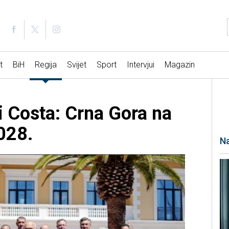
t
BiH
Regija
Svijet
Sport
Intervjui
Magazin
i Costa: Crna Gora na
028.
Na