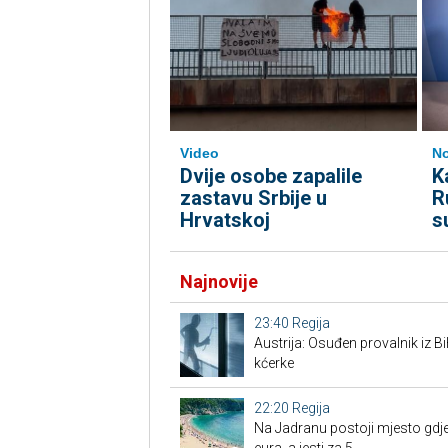
Video
No
Dvije osobe zapalile
K
zastavu Srbije u
R
Hrvatskoj
s
Najnovije
23:40
Regija
Austrija: Osuđen provalnik iz BiH
kćerke
22:20
Regija
Na Jadranu postoji mjesto gdje