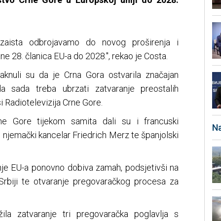
zaista odbrojavamo do novog proširenja i
 28. članica EU-a do 2028.", rekao je Costa.
taknuli su da je Crna Gora ostvarila značajan
 sada treba ubrzati zatvaranje preostalih
i Radiotelevizija Crne Gore.
e Gore tijekom samita dali su i francuski
Na
njemački kancelar Friedrich Merz te španjolski
enje EU-a ponovno dobiva zamah, podsjetivši na
Srbiji te otvaranje pregovaračkog procesa za
žila zatvaranje tri pregovaračka poglavlja s