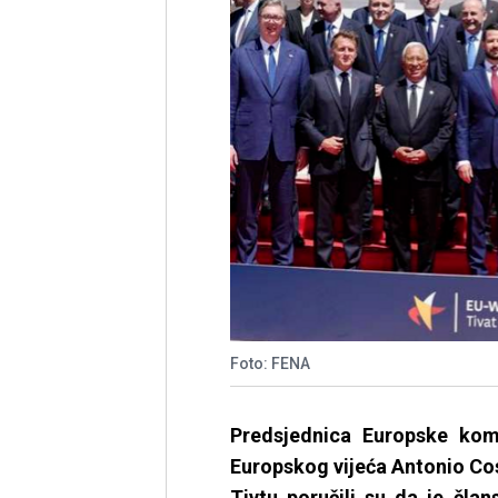
Foto: FENA
Predsjednica Europske kom
Europskog vijeća Antonio Co
Tivtu poručili su da je čla