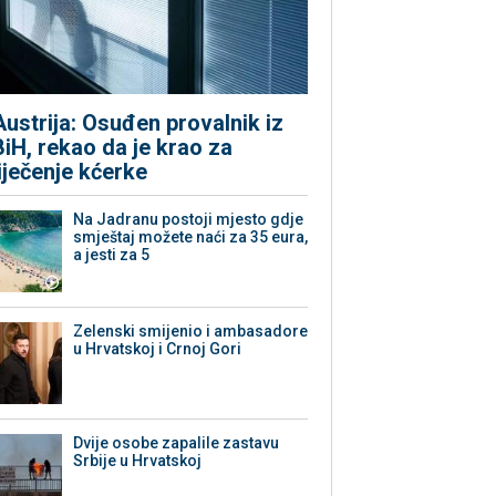
Austrija: Osuđen provalnik iz
BiH, rekao da je krao za
liječenje kćerke
Na Jadranu postoji mjesto gdje
smještaj možete naći za 35 eura,
a jesti za 5
Zelenski smijenio i ambasadore
u Hrvatskoj i Crnoj Gori
Dvije osobe zapalile zastavu
Srbije u Hrvatskoj