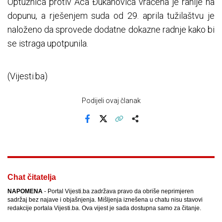
Optužnica protiv Aca Đukanovića vraćena je ranije na
dopunu, a rješenjem suda od 29. aprila tužilaštvu je
naloženo da sprovede dodatne dokazne radnje kako bi
se istraga upotpunila.
(Vijesti.ba)
Podijeli ovaj članak
Facebook
X
Kopiraj link
Više
Chat čitatelja
NAPOMENA
- Portal Vijesti.ba zadržava pravo da obriše neprimjeren
sadržaj bez najave i objašnjenja. Mišljenja iznešena u chatu nisu stavovi
redakcije portala Vijesti.ba. Ova vijest je sada dostupna samo za čitanje.