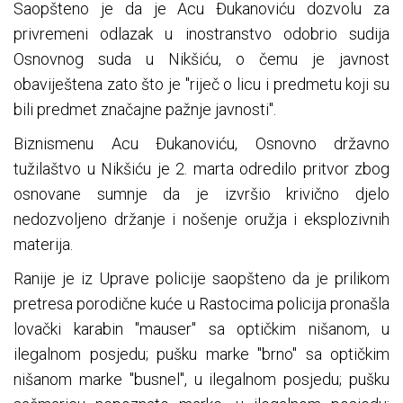
Saopšteno je da je Acu Đukanoviću dozvolu za
privremeni odlazak u inostranstvo odobrio sudija
Osnovnog suda u Nikšiću, o čemu je javnost
obaviještena zato što je "riječ o licu i predmetu koji su
bili predmet značajne pažnje javnosti".
Biznismenu Acu Đukanoviću, Osnovno državno
tužilaštvo u Nikšiću je 2. marta odredilo pritvor zbog
osnovane sumnje da je izvršio krivično djelo
nedozvoljeno držanje i nošenje oružja i eksplozivnih
materija.
Ranije je iz Uprave policije saopšteno da je prilikom
pretresa porodične kuće u Rastocima policija pronašla
lovački karabin "mauser" sa optičkim nišanom, u
ilegalnom posjedu; pušku marke "brno" sa optičkim
nišanom marke "busnel", u ilegalnom posjedu; pušku