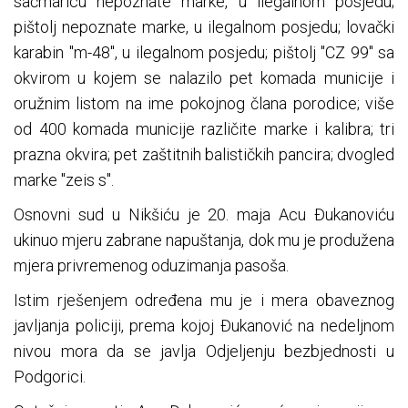
sačmaricu nepoznate marke, u ilegalnom posjedu;
pištolj nepoznate marke, u ilegalnom posjedu; lovački
karabin "m-48", u ilegalnom posjedu; pištolj "CZ 99" sa
okvirom u kojem se nalazilo pet komada municije i
oružnim listom na ime pokojnog člana porodice; više
od 400 komada municije različite marke i kalibra; tri
prazna okvira; pet zaštitnih balističkih pancira; dvogled
marke "zeis s".
Osnovni sud u Nikšiću je 20. maja Acu Đukanoviću
ukinuo mjeru zabrane napuštanja, dok mu je produžena
mjera privremenog oduzimanja pasoša.
Istim rješenjem određena mu je i mera obaveznog
javljanja policiji, prema kojoj Đukanović na nedeljnom
nivou mora da se javlja Odjeljenju bezbjednosti u
Podgorici.