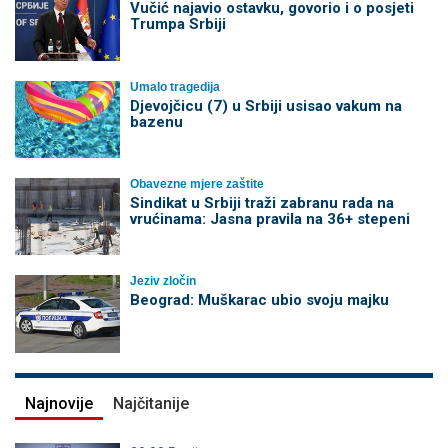
Vučić najavio ostavku, govorio i o posjeti
Trumpa Srbiji
Umalo tragedija
Djevojčicu (7) u Srbiji usisao vakum na
bazenu
Obavezne mjere zaštite
Sindikat u Srbiji traži zabranu rada na
vrućinama: Jasna pravila na 36+ stepeni
Jeziv zločin
Beograd: Muškarac ubio svoju majku
Najnovije
Najčitanije