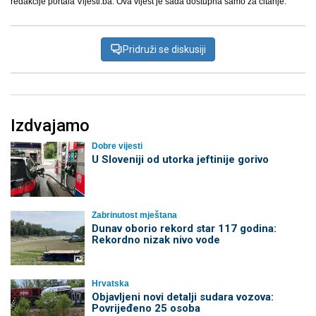
redakcije portala Vijesti.ba. Ova vijest je sada dostupna samo za čitanje.
Pridruži se diskusiji
Izdvajamo
Dobre vijesti
U Sloveniji od utorka jeftinije gorivo
Zabrinutost mještana
Dunav oborio rekord star 117 godina:
Rekordno nizak nivo vode
Hrvatska
Objavljeni novi detalji sudara vozova:
Povrijeđeno 25 osoba