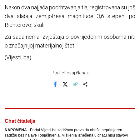
Nakon dva najjača podrhtavanja tla, registrovana su još
dva slabija zemljotresa magnitude 3,6 stepeni po
Richterovoj skali.
Za sada nema izvještaja o povrijeđenim osobama niti
o značajnijoj materijalnoj šteti.
(Vijesti. ba)
Podijeli ovaj članak
Facebook
X
Kopiraj link
Više
Chat čitatelja
NAPOMENA
- Portal Vijesti.ba zadržava pravo da obriše neprimjeren
sadržaj bez najave i objašnjenja. Mišljenja iznešena u chatu nisu stavovi