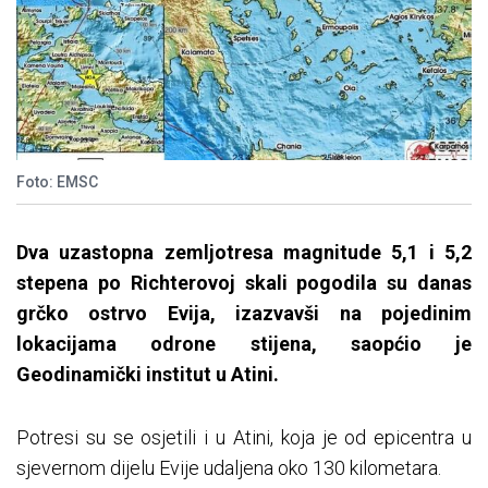
Foto: EMSC
Dva uzastopna zemljotresa magnitude 5,1 i 5,2
stepena po Richterovoj skali pogodila su danas
grčko ostrvo Evija, izazvavši na pojedinim
lokacijama odrone stijena, saopćio je
Geodinamički institut u Atini.
Potresi su se osjetili i u Atini, koja je od epicentra u
sjevernom dijelu Evije udaljena oko 130 kilometara.