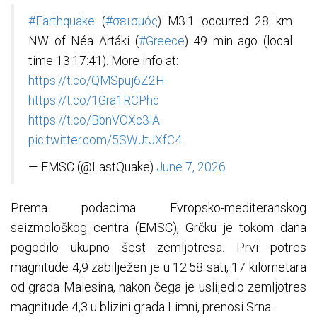
#Earthquake
(
#σεισμός
) M3.1 occurred 28 km
NW of Néa Artáki (
#Greece
) 49 min ago (local
time 13:17:41). More info at:
https://t.co/QMSpuj6Z2H
https://t.co/1Gra1RCPhc
https://t.co/BbnVOXc3lA
pic.twitter.com/5SWJtJXfC4
— EMSC (@LastQuake)
June 7, 2026
Prema podacima Evropsko-mediteranskog
seizmološkog centra (EMSC), Grčku je tokom dana
pogodilo ukupno šest zemljotresa. Prvi potres
magnitude 4,9 zabilježen je u 12.58 sati, 17 kilometara
od grada Malesina, nakon čega je uslijedio zemljotres
magnitude 4,3 u blizini grada Limni, prenosi Srna.