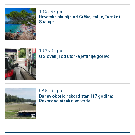
13:52
Regija
Hrvatska skuplja od Grčke, Italije, Turske i
Španije
13:38
Regija
U Sloveniji od utorka jeftinije gorivo
08:55
Regija
Dunav oborio rekord star 117 godina:
Rekordno nizak nivo vode