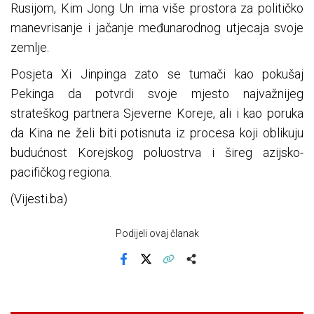
Rusijom, Kim Jong Un ima više prostora za političko
manevrisanje i jačanje međunarodnog utjecaja svoje
zemlje.
Posjeta Xi Jinpinga zato se tumači kao pokušaj
Pekinga da potvrdi svoje mjesto najvažnijeg
strateškog partnera Sjeverne Koreje, ali i kao poruka
da Kina ne želi biti potisnuta iz procesa koji oblikuju
budućnost Korejskog poluostrva i šireg azijsko-
pacifičkog regiona.
(Vijesti.ba)
Podijeli ovaj članak
Facebook
X
Kopiraj link
Više