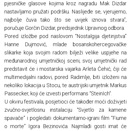
pjesničke glasove kojima kroz nagradu Mak Dizdar
nastavljamo pružati podršku. Naslijeđe se, vjerujemo,
najbolje čuva tako što se uvijek iznova stvara”,
poručuje Gorčin Dizdar, predsjednik Upravnog odbora.
Pored izložbe pod naslovom “Nostalgija djetinjstva”
Hanne Dujmović, mlade bosanskohercegovačke
slikarke koja svojim radom bilježi velike uspjehe na
međunarodnoj umjetničkoj sceni, svoj umjetnički rad
predstavit će i mostarska vajarka Arleta Ćehić, čiji će
multimedijalni radovi, pored Radimlje, biti izloženi na
nekoliko lokacija u Stocu, te austrijski umjetnik Markus
Passecker, koji će izvesti performans “SteinIch“.
U okviru festivala, posjetioci će također moći doživjeti
zvučno-svjetlosnu instalaciju “Svjetlo za kamene
spavače” i pogledati dokumentarno-igrani film “Fiume
o morte” Igora Bezinovića. Najmlađi gosti imat će