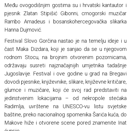
Među ovogodišnjim gostima su i hrvatski kantautor i
pjesnik Zlatan Stipišić Gibonni, crnogorski muzičar
Rambo Amadeus i bosanskohercegovačka slikarka
Hanna Dujmović.
Festival Slovo Gorčina nastao je na temelju ideje i u
čast Maka Dizdara, koji je sanjao da se u njegovom
rodnom Stocu, na brojnim otvorenim pozornicama,
održavaju susreti najznačajnijih umjetnika tadašnje
Jugoslavije. Festival i ove godine u grad na Bregavi
dovodi pjesnike, književnike, slikare, književne kritičare,
glumce i muzičare, koji će svoj rad predstaviti na
jedinstvenim lokacijama – od nekropole stećaka
Radimlja, uvrštene na UNESCO-vu listu svjetske
baštine, preko nacionalnog spomenika Šarića kuća, do
Makove hiže i otvorene scene pored znamenite Inat
ćuprije.