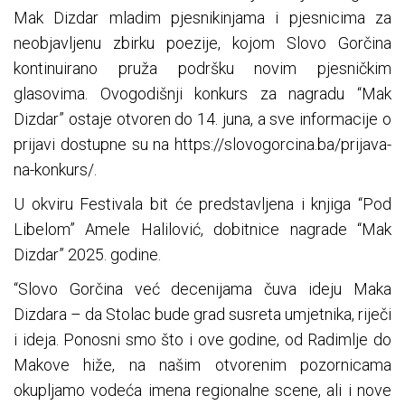
Mak Dizdar mladim pjesnikinjama i pjesnicima za
neobjavljenu zbirku poezije, kojom Slovo Gorčina
kontinuirano pruža podršku novim pjesničkim
glasovima. Ovogodišnji konkurs za nagradu “Mak
Dizdar” ostaje otvoren do 14. juna, a sve informacije o
prijavi dostupne su na https://slovogorcina.ba/prijava-
na-konkurs/.
U okviru Festivala bit će predstavljena i knjiga “Pod
Libelom” Amele Halilović, dobitnice nagrade “Mak
Dizdar” 2025. godine.
“Slovo Gorčina već decenijama čuva ideju Maka
Dizdara – da Stolac bude grad susreta umjetnika, riječi
i ideja. Ponosni smo što i ove godine, od Radimlje do
Makove hiže, na našim otvorenim pozornicama
okupljamo vodeća imena regionalne scene, ali i nove