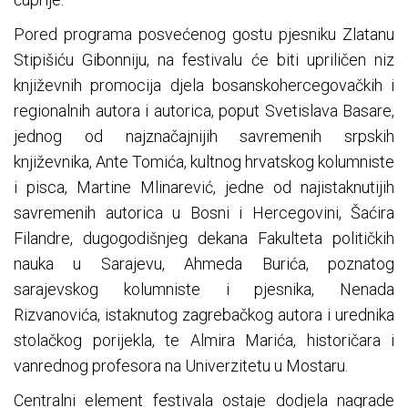
Pored programa posvećenog gostu pjesniku Zlatanu
Stipišiću Gibonniju, na festivalu će biti upriličen niz
književnih promocija djela bosanskohercegovačkih i
regionalnih autora i autorica, poput Svetislava Basare,
jednog od najznačajnijih savremenih srpskih
književnika, Ante Tomića, kultnog hrvatskog kolumniste
i pisca, Martine Mlinarević, jedne od najistaknutijih
savremenih autorica u Bosni i Hercegovini, Šaćira
Filandre, dugogodišnjeg dekana Fakulteta političkih
nauka u Sarajevu, Ahmeda Burića, poznatog
sarajevskog kolumniste i pjesnika, Nenada
Rizvanovića, istaknutog zagrebačkog autora i urednika
stolačkog porijekla, te Almira Marića, historičara i
vanrednog profesora na Univerzitetu u Mostaru.
Centralni element festivala ostaje dodjela nagrade