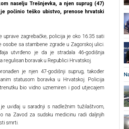
om naselju Trešnjevka, a njen suprug (47)
e počinio teško ubistvo, prenose hrvatski
 uprave zagrebačke, policija je oko 16.35 sati
e osobe sa stambene zgrade u Zagorskoj ulici.
ja utvrđeno je da je stradala 46-godišnja
la regulisan boravak u Republici Hrvatskoj.
ronađen je njen 47-godišnji suprug, također
Na
isanim statusom boravka u Hrvatskoj. Policija
trenutku bio vidno uznemiren i pod utjecajem
e uviđaj u saradnji s nadležnim tužilaštvom,
no na Zavod za sudsku medicinu radi daljnjih
ti smrti.