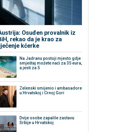
Austrija: Osuđen provalnik iz
BiH, rekao da je krao za
liječenje kćerke
Na Jadranu postoji mjesto gdje
smještaj možete naći za 35 eura,
a jesti za 5
Zelenski smijenio i ambasadore
u Hrvatskoj i Crnoj Gori
Dvije osobe zapalile zastavu
Srbije u Hrvatskoj