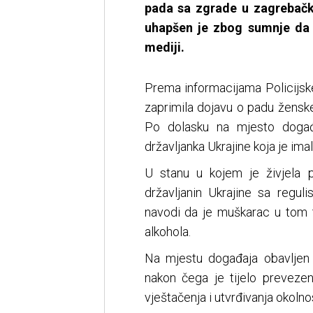
pada sa zgrade u zagrebačk
uhapšen je zbog sumnje da j
mediji.
Prema informacijama Policijske
zaprimila dojavu o padu žensk
Po dolasku na mjesto događa
državljanka Ukrajine koja je ima
U stanu u kojem je živjela p
državljanin Ukrajine sa regul
navodi da je muškarac u tom 
alkohola.
Na mjestu događaja obavljen j
nakon čega je tijelo preveze
vještačenja i utvrđivanja okolnos