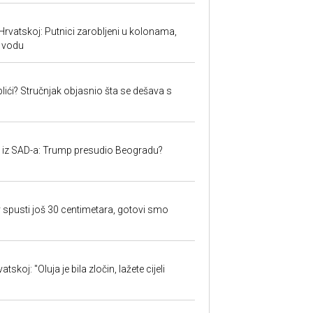
Hrvatskoj: Putnici zarobljeni u kolonama,
 vodu
lići? Stručnjak objasnio šta se dešava s
iju iz SAD-a: Trump presudio Beogradu?
 spusti još 30 centimetara, gotovi smo
skoj: "Oluja je bila zločin, lažete cijeli