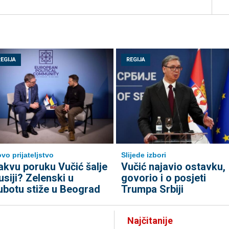
REGIJA
REGIJA
vo prijateljstvo
Slijede izbori
akvu poruku Vučić šalje
Vučić najavio ostavku,
usiji? Zelenski u
govorio i o posjeti
ubotu stiže u Beograd
Trumpa Srbiji
Najčitanije