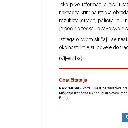
Iako prve informacije nisu uka
naknadna kriminalistička obrad
rezultata istrage, policija je 
je počinio teško ubistvo svoje 
Istraga o ovom slučaju se nasta
okolnosti koje su dovele do tra
(Vijesti.ba)
Chat čitatelja
NAPOMENA
- Portal Vijesti.ba zadržava pr
Mišljenja iznešena u chatu nisu stavovi reda
čitanje.