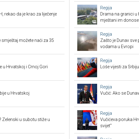
Regija
, rekao da je krao za liječenje
Drama na granici u 
mještani im donose
Regija
 smještaj možete naći za 35
Zašto je Dunav sve p
vodama u Evropi
Regija
 u Hrvatskoj i Crnoj Gori
Loše vijesti za Srb
Regija
bije u Hrvatskoj
Vučić: Ako se Dunav
Regija
? Zelenski u subotu stiže u
Vučićeva poruka Hrvat
svijet"