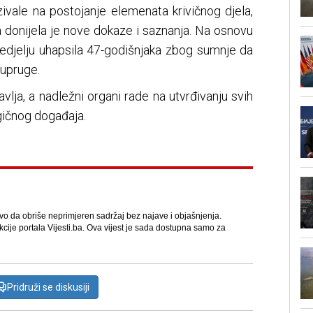
zivale na postojanje elemenata krivičnog djela,
a donijela je nove dokaze i saznanja. Na osnovu
u nedjelju uhapsila 47-godišnjaka zbog sumnje da
supruge.
vlja, a nadležni organi rade na utvrđivanju svih
gičnog događaja.
avo da obriše neprimjeren sadržaj bez najave i objašnjenja.
kcije portala Vijesti.ba. Ova vijest je sada dostupna samo za
Pridruži se diskusiji