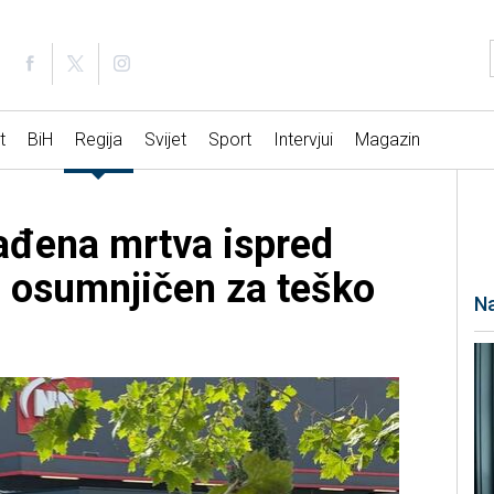
t
BiH
Regija
Svijet
Sport
Intervjui
Magazin
ađena mrtva ispred
 osumnjičen za teško
Na