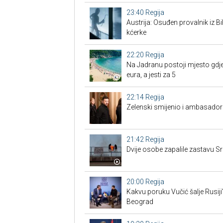
23:40
Regija
Austrija: Osuđen provalnik iz BiH
kćerke
22:20
Regija
Na Jadranu postoji mjesto gdje
eura, a jesti za 5
22:14
Regija
Zelenski smijenio i ambasadore
21:42
Regija
Dvije osobe zapalile zastavu Sr
20:00
Regija
Kakvu poruku Vučić šalje Rusiji
Beograd