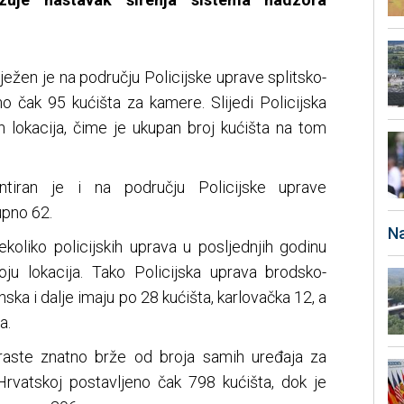
lježen je na području Policijske uprave splitsko-
no čak 95 kućišta za kamere. Slijedi Policijska
 lokacija, čime je ukupan broj kućišta na tom
ntiran je i na području Policijske uprave
upno 62.
Na
koliko policijskih uprava u posljednjih godinu
ju lokacija. Tako Policijska uprava brodsko-
ka i dalje imaju po 28 kućišta, karlovačka 12, a
a.
 raste znatno brže od broja samih uređaja za
Hrvatskoj postavljeno čak 798 kućišta, dok je