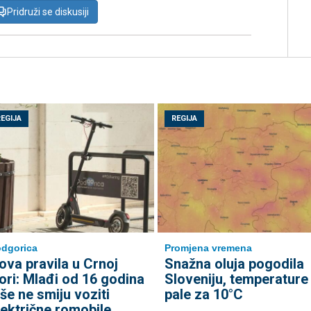
Pridruži se diskusiji
REGIJA
REGIJA
dgorica
Promjena vremena
ova pravila u Crnoj
Snažna oluja pogodila
ori: Mlađi od 16 godina
Sloveniju, temperature
iše ne smiju voziti
pale za 10°C
lektrične romobile