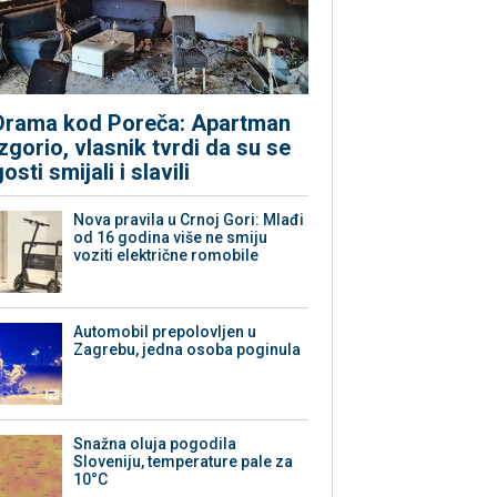
Drama kod Poreča: Apartman
izgorio, vlasnik tvrdi da su se
gosti smijali i slavili
Nova pravila u Crnoj Gori: Mlađi
od 16 godina više ne smiju
voziti električne romobile
Automobil prepolovljen u
Zagrebu, jedna osoba poginula
Snažna oluja pogodila
Sloveniju, temperature pale za
10°C