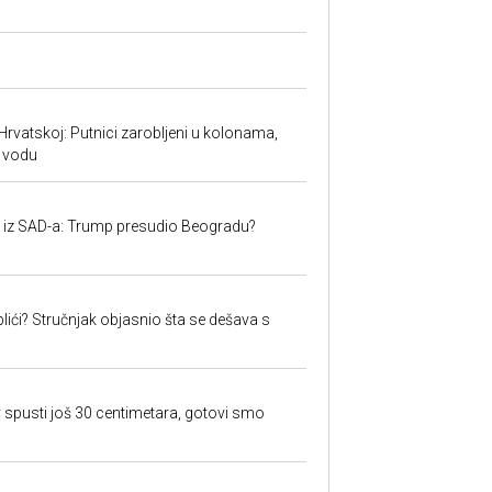
Hrvatskoj: Putnici zarobljeni u kolonama,
 vodu
iju iz SAD-a: Trump presudio Beogradu?
lići? Stručnjak objasnio šta se dešava s
 spusti još 30 centimetara, gotovi smo