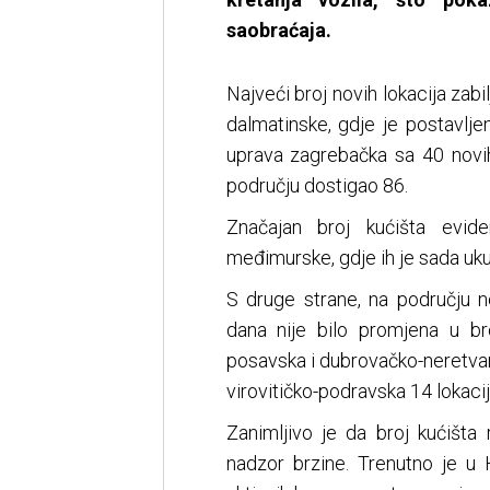
saobraćaja.
Najveći broj novih lokacija zabi
dalmatinske, gdje je postavlje
uprava zagrebačka sa 40 novih
području dostigao 86.
Značajan broj kućišta evide
međimurske, gdje ih je sada uk
S druge strane, na području ne
dana nije bilo promjena u bro
posavska i dubrovačko-neretvans
virovitičko-podravska 14 lokacij
Zanimljivo je da broj kućišta
nadzor brzine. Trenutno je u 