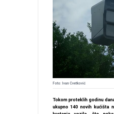
Foto: Ivan Cvetković
Tokom proteklih godinu dana
ukupno 140 novih kućišta n
kretanja vozila, što pok