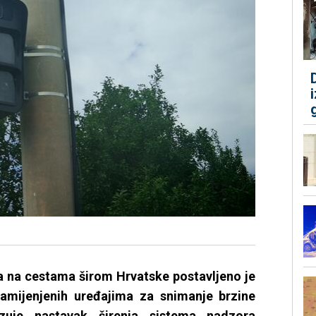
 na cestama širom Hrvatske postavljeno je
amijenjenih uređajima za snimanje brzine
azuje nastavak širenja sistema nadzora