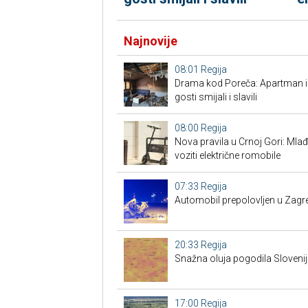
Najnovije
08:01
Regija
Drama kod Poreča: Apartman izg
gosti smijali i slavili
08:00
Regija
Nova pravila u Crnoj Gori: Mlađ
voziti električne romobile
07:33
Regija
Automobil prepolovljen u Zagr
20:33
Regija
Snažna oluja pogodila Slovenij
17:00
Regija