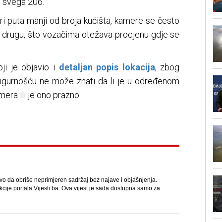
 svega 206.
iri puta manji od broja kućišta, kamere se često
a drugu, što vozačima otežava procjenu gdje se
ji je objavio i
detaljan popis lokacija
, zbog
 sigurnošću ne može znati da li je u određenom
era ili je ono prazno.
avo da obriše neprimjeren sadržaj bez najave i objašnjenja.
kcije portala Vijesti.ba. Ova vijest je sada dostupna samo za