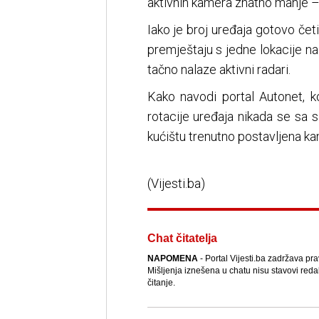
aktivnih kamera znatno manje –
Iako je broj uređaja gotovo čet
premještaju s jedne lokacije n
tačno nalaze aktivni radari.
Kako navodi portal Autonet, ko
rotacije uređaja nikada se sa
kućištu trenutno postavljena kam
(Vijesti.ba)
Chat čitatelja
NAPOMENA
- Portal Vijesti.ba zadržava pr
Mišljenja iznešena u chatu nisu stavovi reda
čitanje.