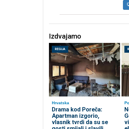
Izdvajamo
REGIJA
Hrvatska
Po
Drama kod Poreča:
N
Apartman izgorio,
G
vlasnik tvrdi da su se
v
gosti smijali i slavili
e