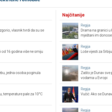
Najčitanije
Regija
orio, vlasnik tvrdi da su se
Drama na granici u 
mještani im donose
Regija
i od 16 godina više ne smiju
Loše vijesti za Srb
Regija
ebu, jedna osoba poginula
Zašto je Dunav sve p
vodama u Evropi
Regija
u, temperature pale za 10°C
Vučić: Ako se Dunav
Regija