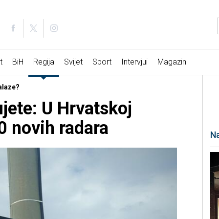
t
BiH
Regija
Svijet
Sport
Intervjui
Magazin
nalaze?
jete: U Hrvatskoj
0 novih radara
Na