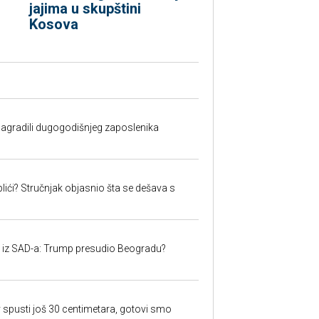
jajima u skupštini
Kosova
nagradili dugogodišnjeg zaposlenika
lići? Stručnjak objasnio šta se dešava s
iju iz SAD-a: Trump presudio Beogradu?
 spusti još 30 centimetara, gotovi smo