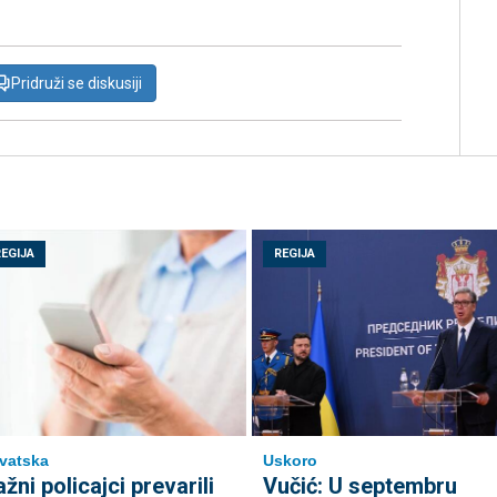
Pridruži se diskusiji
REGIJA
REGIJA
vatska
Uskoro
ažni policajci prevarili
Vučić: U septembru