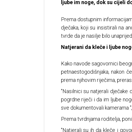
ljube im noge, dok su cijeli 
Prema dostupnim informacijama,
dječaka, koji su insistirali na a
tvrde da je nasilje bilo unaprij
Natjerani da kleče i ljube nog
Kako navode sagovornici beogra
petnaestogodišnjaka, nakon čeg
prema njihovim riječima, prerasl
"Nasilnici su natjerali dječake 
pogrdne riječi i da im ljube noge
sve dokumentovali kamerama ", 
Prema tvrdnjama roditelja, poniža
"Natjerali su ih da kleče i gov