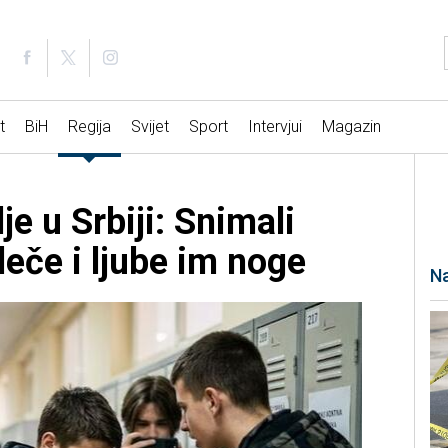
t
BiH
Regija
Svijet
Sport
Intervjui
Magazin
je u Srbiji: Snimali
eče i ljube im noge
Na