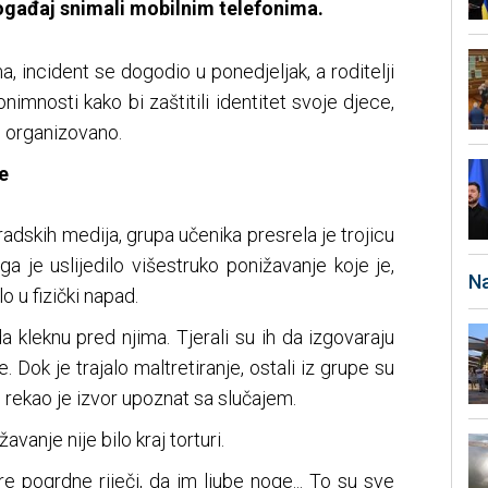
događaj snimali mobilnim telefonima.
 incident se dogodio u ponedjeljak, a roditelji
nonimnosti kako bi zaštitili identitet svoje djece,
ed organizovano.
e
dskih medija, grupa učenika presrela je trojicu
a je uslijedilo višestruko ponižavanje koje je,
Na
o u fizički napad.
da kleknu pred njima. Tjerali su ih da izgovaraju
. Dok je trajalo maltretiranje, ostali iz grupe su
rekao je izvor upoznat sa slučajem.
vanje nije bilo kraj torturi.
ore pogrdne riječi, da im ljube noge... To su sve