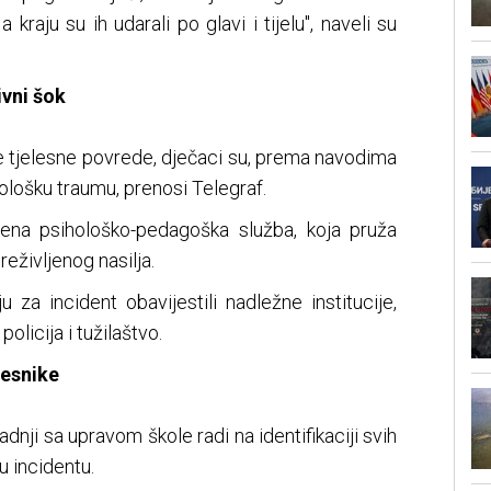
kraju su ih udarali po glavi i tijelu", naveli su
ivni šok
že tjelesne povrede, dječaci su, prema navodima
ihološku traumu, prenosi Telegraf.
čena psihološko-pedagoška služba, koja pruža
eživljenog nasilja.
 za incident obavijestili nadležne institucije,
olicija i tužilaštvo.
česnike
aradnji sa upravom škole radi na identifikaciji svih
u incidentu.