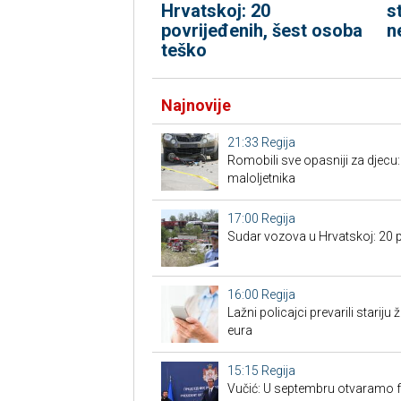
Hrvatskoj: 20
st
povrijeđenih, šest osoba
n
teško
Najnovije
21:33
Regija
Romobili sve opasniji za djecu:
maloljetnika
17:00
Regija
Sudar vozova u Hrvatskoj: 20 p
16:00
Regija
Lažni policajci prevarili stariju ž
eura
15:15
Regija
Vučić: U septembru otvaramo f