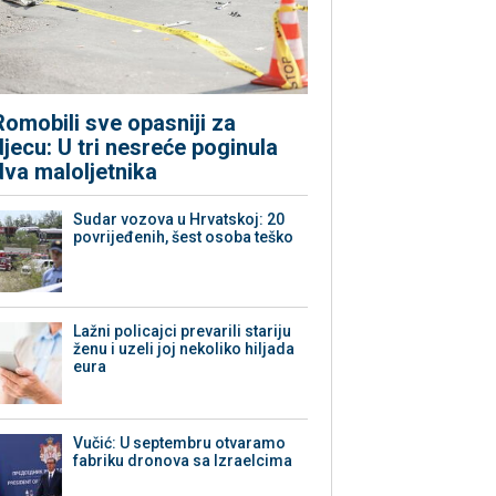
Romobili sve opasniji za
djecu: U tri nesreće poginula
dva maloljetnika
Sudar vozova u Hrvatskoj: 20
povrijeđenih, šest osoba teško
Lažni policajci prevarili stariju
ženu i uzeli joj nekoliko hiljada
eura
Vučić: U septembru otvaramo
fabriku dronova sa Izraelcima