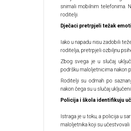
snimali mobilnim telefonima. Na 
roditelji.
Dječaci pretrpjeli težak emot
Iako u napadu nisu zadobili te
roditelja, pretrpjeli ozbiljnu ps
Zbog svega je u slučaj uklju
podršku maloljetnicima nakon pr
Roditelji su odmah po saznanju
nakon čega su u slučaj uključeni p
Policija i škola identifikuju u
Istraga je u toku, a policija u s
maloljetnika koji su učestvovali 