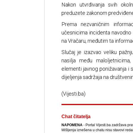
Nakon utvrđivanja svih okol
preduzete zakonom predviđene
Prema nezvaničnim informac
učesnicima incidenta navodno 
na Vračaru, međutim ta informac
Slučaj je izazvao veliku pažnj
nasilja među maloljetnicima
elementi javnog ponižavanja i 
dijeljenja sadržaja na društve
(Vijesti.ba)
Chat čitatelja
NAPOMENA
- Portal Vijesti.ba zadržava pr
Mišljenja iznešena u chatu nisu stavovi reda