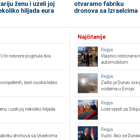
ariju ženu i uzeli joj
otvaramo fabriku
ekoliko hiljada eura
dronova sa Izraelcima
Najčitanije
Regija
 U tri nesreće poginula dva
Vlasnici restorana 
automobilom
Regija
ovrijeđenih, šest osoba teško
Zašto je Dunav sve p
vodama u Evropi
Regija
enu i uzeli joj nekoliko hiljada
Loše vijesti za Srb
Regija
abriku dronova sa Izraelcima
Vučić: Ako se Dunav