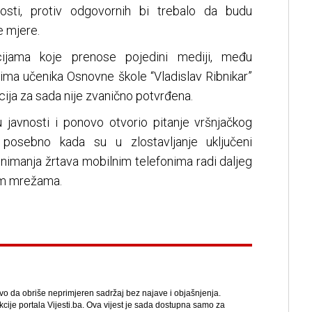
nosti, protiv odgovornih bi trebalo da budu
 mjere.
ijama koje prenose pojedini mediji, među
ima učenika Osnovne škole “Vladislav Ribnikar”
ija za sada nije zvanično potvrđena.
u javnosti i ponovo otvorio pitanje vršnjačkog
, posebno kada su u zlostavljanje uključeni
snimanja žrtava mobilnim telefonima radi daljeg
nim mrežama.
avo da obriše neprimjeren sadržaj bez najave i objašnjenja.
kcije portala Vijesti.ba. Ova vijest je sada dostupna samo za