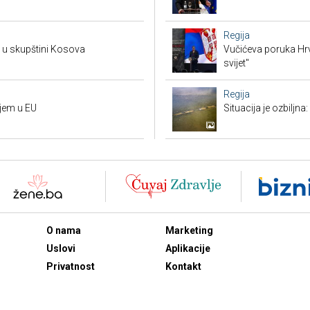
Regija
a u skupštini Kosova
Vučićeva poruka Hrvat
svijet"
Regija
ujem u EU
Situacija je ozbiljna
O nama
Marketing
Uslovi
Aplikacije
Privatnost
Kontakt