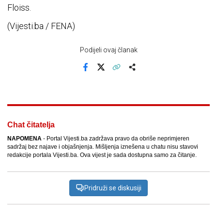
Floiss.
(Vijesti.ba / FENA)
Podijeli ovaj članak
Facebook
X
Kopiraj link
Više
Chat čitatelja
NAPOMENA
- Portal Vijesti.ba zadržava pravo da obriše neprimjeren
sadržaj bez najave i objašnjenja. Mišljenja iznešena u chatu nisu stavovi
redakcije portala Vijesti.ba. Ova vijest je sada dostupna samo za čitanje.
Pridruži se diskusiji