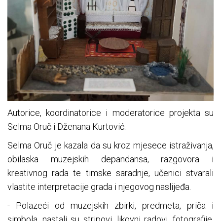
Autorice, koordinatorice i moderatorice projekta su
Selma Oruč i Dženana Kurtović.
Selma Oruč je kazala da su kroz mjesece istraživanja,
obilaska muzejskih depandansa, razgovora i
kreativnog rada te timske saradnje, učenici stvarali
vlastite interpretacije grada i njegovog naslijeđa.
- Polazeći od muzejskih zbirki, predmeta, priča i
simbola, nastali su stripovi, likovni radovi, fotografije,