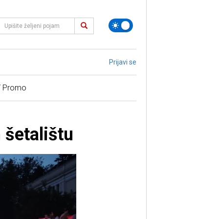
Prijavi se
/ Promo
šetalištu