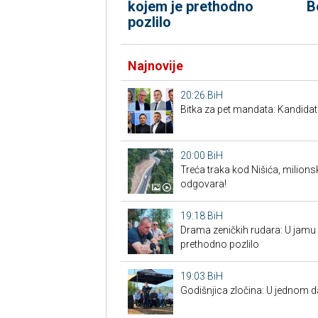
kojem je prethodno
B
pozlilo
Najnovije
20:26
BiH
Bitka za pet mandata: Kandidat
20:00
BiH
Treća traka kod Nišića, milionsk
odgovara!
19:18
BiH
Drama zeničkih rudara: U jamu s
prethodno pozlilo
19:03
BiH
Godišnjica zločina: U jednom 