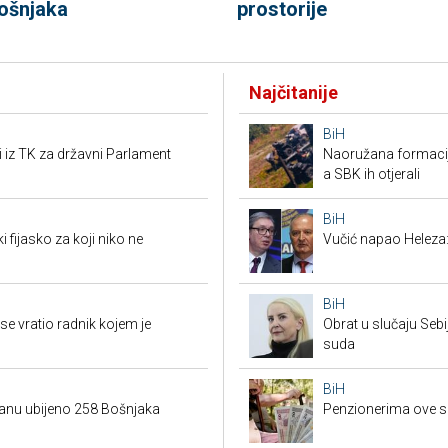
ošnjaka
prostorije
Najčitanije
BiH
i iz TK za državni Parlament
Naoružana formacija
a SBK ih otjerali
BiH
i fijasko za koji niko ne
Vučić napao Heleza:
BiH
e vratio radnik kojem je
Obrat u slučaju Seb
suda
BiH
danu ubijeno 258 Bošnjaka
Penzionerima ove s