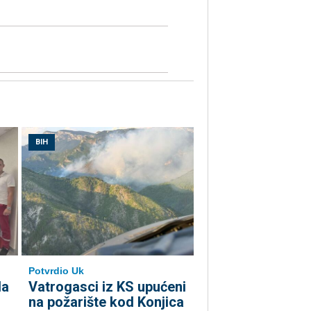
BIH
Potvrdio Uk
la
Vatrogasci iz KS upućeni
na požarište kod Konjica