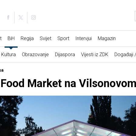
t
BiH
Regija
Svijet
Sport
Intervjui
Magazin
Kultura
Obrazovanje
Dijaspora
Vijesti iz ZDK
Događaji 
sa
 Food Market na Vilsonovom 