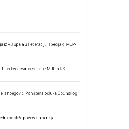
 iz RS upala u Federaciju, specijalci MUP-
 Ti sa kvadovima su bili iz MUP-a RS
ije Izetbegović: Poništena odluka Općinskog
edmice stiže povećana penzija