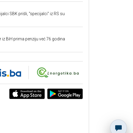
alci SBK prišli, "specijalci" iz RS su
r iz BiH prima penziju već 76 godina