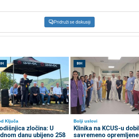
Pridruži se diskusiji
IH
BIH
d Ključa
Bolji uslovi
odišnjica zločina: U
Klinika na KCUS-u dobi
ednom danu ubijeno 258
savremeno opremljene