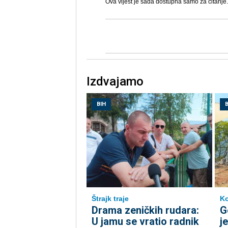
Ova vijest je sada dostupna samo za čitanje.
Izdvajamo
BIH
B
Štrajk traje
Ko
Drama zeničkih rudara:
G
U jamu se vratio radnik
j