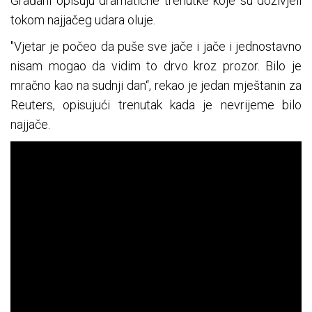
Građani opisuju dramatične trenutke koje su doživjeli
tokom najjačeg udara oluje.
"Vjetar je počeo da puše sve jače i jače i jednostavno
nisam mogao da vidim to drvo kroz prozor. Bilo je
mračno kao na sudnji dan“, rekao je jedan mještanin za
Reuters, opisujući trenutak kada je nevrijeme bilo
najjače.