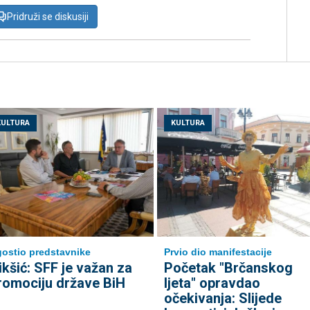
Pridruži se diskusiji
KULTURA
KULTURA
ostio predstavnike
Prvio dio manifestacije
ikšić: SFF je važan za
Početak "Brčanskog
romociju države BiH
ljeta" opravdao
očekivanja: Slijede