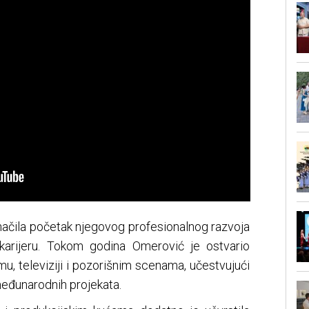
načila početak njegovog profesionalnog razvoja
 karijeru. Tokom godina Omerović je ostvario
u, televiziji i pozorišnim scenama, učestvujući
eđunarodnih projekata.