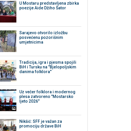
U Mostaru predstavljena zbirka
poezije Aide Džiho Šator
Sarajevo otvorilo izložbu
posvećenu pozorišnim
umjetnicima
Tradicija, igra i pjesma spojili
BiH i Tursku na "Bjelopoljskim
danima folklora"
Uz večer folklora i modernog
plesa zatvoreno "Mostarsko
ljeto 2026"
Nikšić: SFF je važan za
promociju države BiH