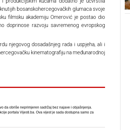
 i produkcijskim kućama dodatno je učvrstila
taknutijih bosanskohercegovačkih glumaca svoje
sku filmsku akademiju Omerović je postao dio
ivno doprinose razvoju savremenog evropskog
rdu njegovog dosadašnjeg rada i uspjeha, ali i
hercegovačku kinematografiju na međunarodnoj
avo da obriše neprimjeren sadržaj bez najave i objašnjenja.
kcije portala Vijesti.ba. Ova vijest je sada dostupna samo za