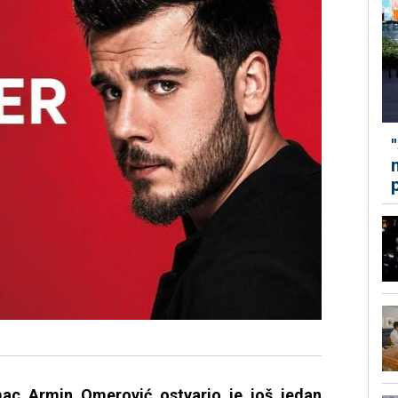
ac Armin Omerović ostvario je još jedan