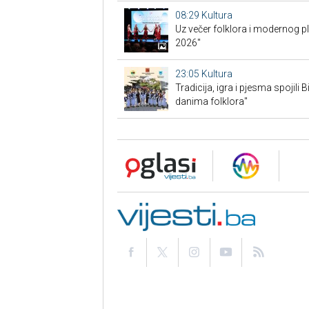
08:29
Kultura
Uz večer folklora i modernog p
2026"
23:05
Kultura
Tradicija, igra i pjesma spojili 
danima folklora"