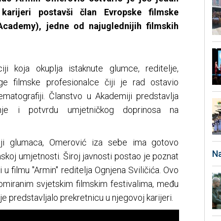
karijeri postavši član Evropske filmske
cademy), jedne od najuglednijih filmskih
ciji koja okuplja istaknute glumce, reditelje,
ge filmske profesionalce čiji je rad ostavio
ematografiji. Članstvo u Akademiji predstavlja
anje i potvrdu umjetničkog doprinosa na
iji glumaca, Omerović iza sebe ima gotovo
Na
skoj umjetnosti. Široj javnosti postao je poznat
i u filmu "Armin" reditelja Ognjena Sviličića. Ovo
nomiranim svjetskim filmskim festivalima, među
 je predstavljalo prekretnicu u njegovoj karijeri.