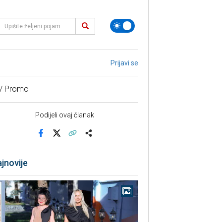
Prijavi se
 / Promo
Podijeli ovaj članak
Facebook
X
Kopiraj link
Više
jnovije