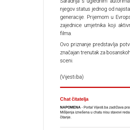
Saradnja s uglednim autorima
njegov status jednog od najis
generacije. Prijemom u Evrop
zajednice umjetnika koji akt
filma.
Ovo priznanje predstavlja potv
značajan trenutak za bosansko
sceni.
(Vijesti.ba)
Chat čitatelja
NAPOMENA
- Portal Vijesti.ba zadržava pr
Mišljenja iznešena u chatu nisu stavovi reda
čitanje.