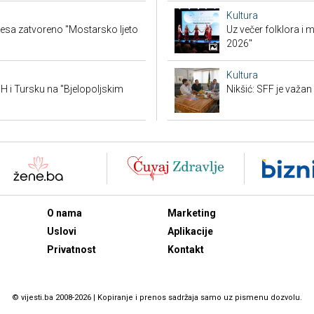
Kultura
lesa zatvoreno "Mostarsko ljeto
Uz večer folklora i
2026"
Kultura
BiH i Tursku na "Bjelopoljskim
Nikšić: SFF je važa
O nama
Marketing
Uslovi
Aplikacije
Privatnost
Kontakt
© vijesti.ba 2008-2026 | Kopiranje i prenos sadržaja samo uz pismenu dozvolu.