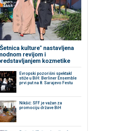
"Šetnica kulture" nastavljena
modnom revijom i
predstavljanjem kozmetike
Evropski pozorišni spektakl
stiže u BiH: Berliner Ensemble
prvi put na 8. Sarajevo Festu
Nikšić: SFF je važan za
promociju države BiH