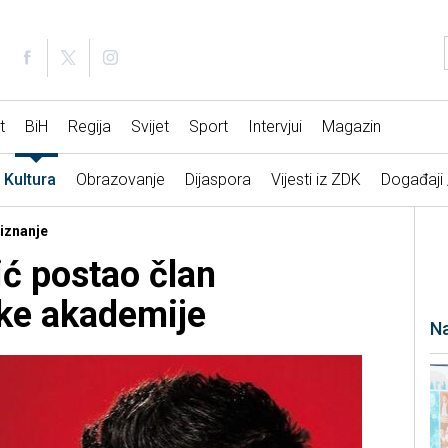
t
BiH
Regija
Svijet
Sport
Intervjui
Magazin
Kultura
Obrazovanje
Dijaspora
Vijesti iz ZDK
Događaji
riznanje
ć postao član
ke akademije
Na