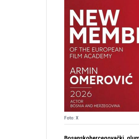
Foto: X
Bosanskohercegovački glum