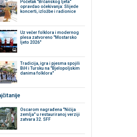
Početak "Brčanskog ljeta"
opravdao očekivanja: Slijede
koncerti, izložbe i radionice
Uz večer folklora i modernog
plesa zatvoreno "Mostarsko
ljeto 2026"
Tradicija, igra i pjesma spojili
BiH i Tursku na "Bjelopoljskim
danima folklora"
jčitanije
Oscarom nagrađena "Ničija
zemlja" u restauriranoj verziji
zatvara 32. SFF