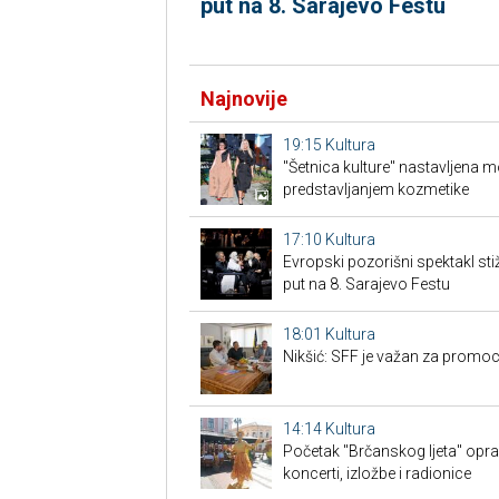
put na 8. Sarajevo Festu
Najnovije
19:15
Kultura
"Šetnica kulture" nastavljena 
predstavljanjem kozmetike
17:10
Kultura
Evropski pozorišni spektakl sti
put na 8. Sarajevo Festu
18:01
Kultura
Nikšić: SFF je važan za promoc
14:14
Kultura
Početak "Brčanskog ljeta" opra
koncerti, izložbe i radionice