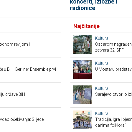
koncerti, izložbe i
radionice
Najčitanije
Kultura
modnom revijom i
Oscarom nagrađena "N
zatvara 32. SFF
Kultura
že u BiH: Berliner Ensemble prvi
U Mostaru predstavl
Kultura
iju države BiH
Sarajevo otvorilo 
Kultura
vdao očekivanja: Slijede
Tradicija, igra i pje
danima folklora"