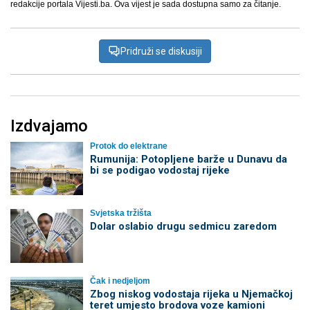
redakcije portala Vijesti.ba. Ova vijest je sada dostupna samo za čitanje.
Pridruži se diskusiji
Izdvajamo
Protok do elektrane
Rumunija: Potopljene barže u Dunavu da
bi se podigao vodostaj rijeke
Svjetska tržišta
Dolar oslabio drugu sedmicu zaredom
Čak i nedjeljom
Zbog niskog vodostaja rijeka u Njemačkoj
teret umjesto brodova voze kamioni