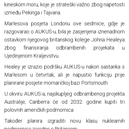
kineskom moru, koje je strateški važno zbog napetosti
između Pekinga i Tajvana.
Marlesova posjeta Londonu ove sedmice, gdje je
razgovarao o AUKUS-u, bila je zasjenjena iznenadnom
ostavkom njegovog britanskog kolege Johna Healeya
zbog finansiranja odbrambenih projekata u
Ujedinjenom Kraljevstvu.
Healey je izrazio podršku AUKUS-u nakon sastanka s
Marlesom u četvrtak, ali je napustio funkciju prije
planirane posjete mornaričkoj bazi Portsmouth.
U okviru AUKUS-a, najskupljeg odbrambenog projekta
Australije, Canberra će od 2032. godine kupiti tri
polovnih američkih podmornica.
Također planira izgraditi novu klasu nuklearnih
podmornica zajedno s Britanijom.