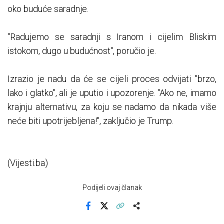
oko buduće saradnje.
"Radujemo se saradnji s Iranom i cijelim Bliskim
istokom, dugo u budućnost", poručio je.
Izrazio je nadu da će se cijeli proces odvijati "brzo,
lako i glatko", ali je uputio i upozorenje. "Ako ne, imamo
krajnju alternativu, za koju se nadamo da nikada više
neće biti upotrijebljena!", zaključio je Trump.
(Vijesti.ba)
Podijeli ovaj članak
Facebook
X
Kopiraj link
Više