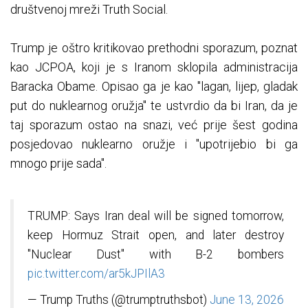
društvenoj mreži Truth Social.
Trump je oštro kritikovao prethodni sporazum, poznat
kao JCPOA, koji je s Iranom sklopila administracija
Baracka Obame. Opisao ga je kao "lagan, lijep, gladak
put do nuklearnog oružja" te ustvrdio da bi Iran, da je
taj sporazum ostao na snazi, već prije šest godina
posjedovao nuklearno oružje i "upotrijebio bi ga
mnogo prije sada".
TRUMP: Says Iran deal will be signed tomorrow,
keep Hormuz Strait open, and later destroy
"Nuclear Dust" with B-2 bombers
pic.twitter.com/ar5kJPIlA3
— Trump Truths (@trumptruthsbot)
June 13, 2026