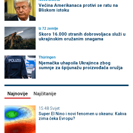
Većina Amerikanaca protivi se ratu na
Bliskom istoku
Iz 72 zemlje
Skoro 16.000 stranih dobrovoljaca služi u
ukrajinskim oružanim snagama
Thüringen
Njemačka uhapsila Ukrajinca zbog
sumnje za špijunažu proizvođača oružja
Najnovije
Najčitanije
15:48
Svijet
Super El Nino i novi fenomen u okeanu: Kakva
zima čeka Evropu?