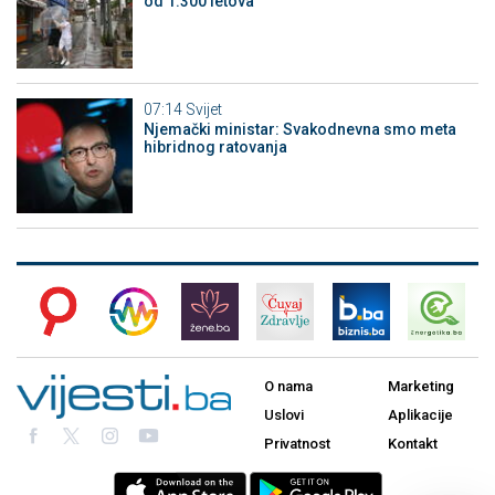
od 1.300 letova
07:14
Svijet
Njemački ministar: Svakodnevna smo meta
hibridnog ratovanja
O nama
Marketing
Uslovi
Aplikacije
Privatnost
Kontakt