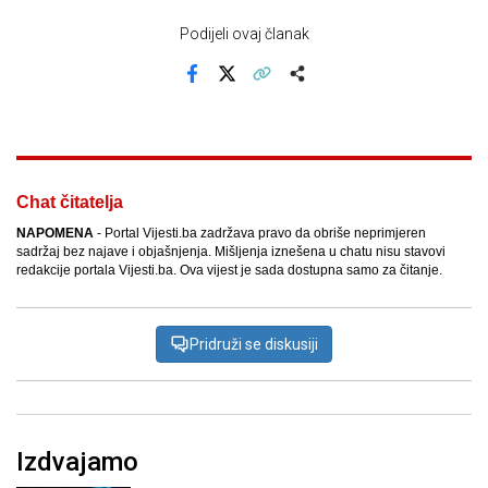
Podijeli ovaj članak
Facebook
X
Kopiraj link
Više
Chat čitatelja
NAPOMENA
- Portal Vijesti.ba zadržava pravo da obriše neprimjeren
sadržaj bez najave i objašnjenja. Mišljenja iznešena u chatu nisu stavovi
redakcije portala Vijesti.ba. Ova vijest je sada dostupna samo za čitanje.
Pridruži se diskusiji
Izdvajamo