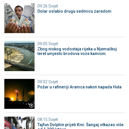
09:26
Svijet
Dolar oslabio drugu sedmicu zaredom
09:05
Svijet
Zbog niskog vodostaja rijeka u Njemačkoj
teret umjesto brodova voze kamioni
09:02
Svijet
Požar u rafineriji Aramca nakon napada Huta
08:15
Svijet
Tajfun Dolphin prijeti Kini: Šangaj otkazao više