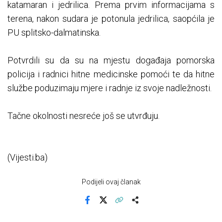
katamaran i jedrilica. Prema prvim informacijama s
terena, nakon sudara je potonula jedrilica, saopćila je
PU splitsko-dalmatinska.
Potvrdili su da su na mjestu događaja pomorska
policija i radnici hitne medicinske pomoći te da hitne
službe poduzimaju mjere i radnje iz svoje nadležnosti.
Tačne okolnosti nesreće još se utvrđuju.
(Vijesti.ba)
Podijeli ovaj članak
Facebook
X
Kopiraj link
Više