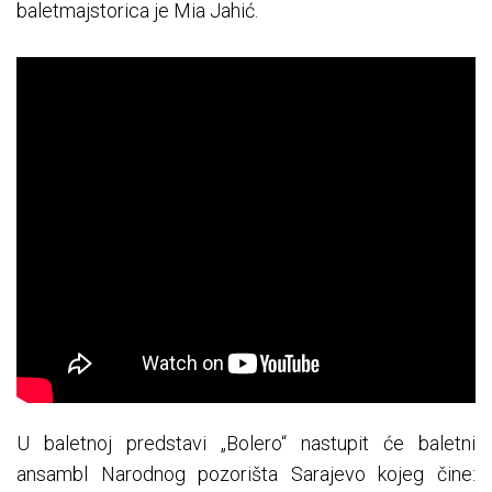
baletmajstorica je Mia Jahić.
U baletnoj predstavi „Bolero“ nastupit će baletni
ansambl Narodnog pozorišta Sarajevo kojeg čine: