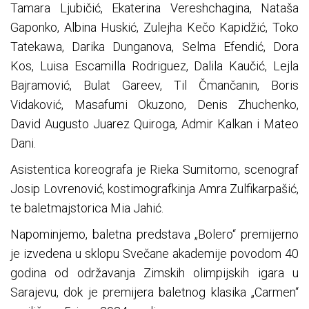
Tamara Ljubičić, Ekaterina Vereshchagina, Nataša
Gaponko, Albina Huskić, Zulejha Kečo Kapidžić, Toko
Tatekawa, Darika Dunganova, Selma Efendić, Dora
Kos, Luisa Escamilla Rodriguez, Dalila Kaučić, Lejla
Bajramović, Bulat Gareev, Til Čmančanin, Boris
Vidaković, Masafumi Okuzono, Denis Zhuchenko,
David Augusto Juarez Quiroga, Admir Kalkan i Mateo
Dani.
Asistentica koreografa je Rieka Sumitomo, scenograf
Josip Lovrenović, kostimografkinja Amra Zulfikarpašić,
te baletmajstorica Mia Jahić.
Napominjemo, baletna predstava „Bolero“ premijerno
je izvedena u sklopu Svečane akademije povodom 40
godina od održavanja Zimskih olimpijskih igara u
Sarajevu, dok je premijera baletnog klasika „Carmen“