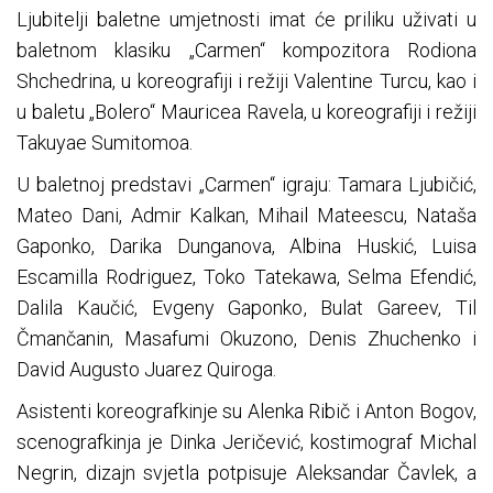
Ljubitelji baletne umjetnosti imat će priliku uživati u
baletnom klasiku „Carmen“ kompozitora Rodiona
Shchedrina, u koreografiji i režiji Valentine Turcu, kao i
u baletu „Bolero“ Mauricea Ravela, u koreografiji i režiji
Takuyae Sumitomoa.
U baletnoj predstavi „Carmen“ igraju: Tamara Ljubičić,
Mateo Dani, Admir Kalkan, Mihail Mateescu, Nataša
Gaponko, Darika Dunganova, Albina Huskić, Luisa
Escamilla Rodriguez, Toko Tatekawa, Selma Efendić,
Dalila Kaučić, Evgeny Gaponko, Bulat Gareev, Til
Čmančanin, Masafumi Okuzono, Denis Zhuchenko i
David Augusto Juarez Quiroga.
Asistenti koreografkinje su Alenka Ribič i Anton Bogov,
scenografkinja je Dinka Jeričević, kostimograf Michal
Negrin, dizajn svjetla potpisuje Aleksandar Čavlek, a