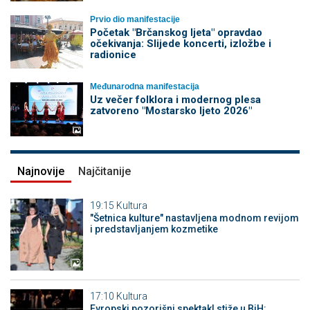
Prvio dio manifestacije
Početak "Brčanskog ljeta" opravdao
očekivanja: Slijede koncerti, izložbe i
radionice
Međunarodna manifestacija
Uz večer folklora i modernog plesa
zatvoreno "Mostarsko ljeto 2026"
Najnovije
Najčitanije
19:15
Kultura
"Šetnica kulture" nastavljena modnom revijom
i predstavljanjem kozmetike
17:10
Kultura
Evropski pozorišni spektakl stiže u BiH: